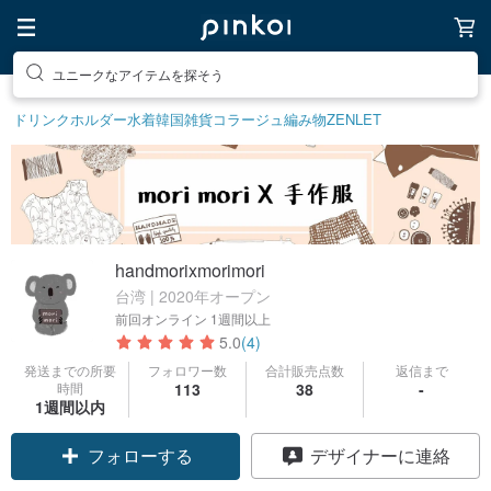
ユニークなアイテムを探そう
ドリンクホルダー
水着
韓国雑貨
コラージュ
編み物
ZENLET
handmorixmorimori
台湾 | 2020年オープン
前回オンライン
1週間以上
5.0
(4)
発送までの所要
フォロワー数
合計販売点数
返信まで
時間
113
38
-
1週間以内
フォローする
デザイナーに連絡