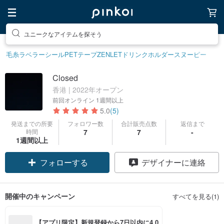
ユニークなアイテムを探そう
毛糸
ラベラーシール
PETテープ
ZENLET
ドリンクホルダー
スヌーピー
Closed
香港 | 2022年オープン
前回オンライン
1週間以上
5.0
(5)
発送までの所要
フォロワー数
合計販売点数
返信まで
時間
7
7
-
1週間以上
フォローする
デザイナーに連絡
開催中のキャンペーン
すべてを見る(1)
【アプリ限定】新規登録から7日以内に4,0