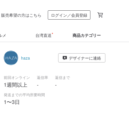
販売希望の方はこちら
ログイン／会員登録
ルメ
台湾直送
商品カテゴリー
haza
デザイナーに連絡
前回オンライン
返信率
返信まで
1週間以上
-
-
発送までの平均所要時間
1〜3日