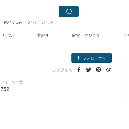
ー ぬいぐるみ
ラベラーシール
台湾 24金 ネックレス
・カバン
文房具
家電・デジタル
グ
フォローする
シェアする
フォロワー数
752