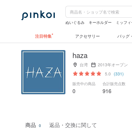
ぬいぐるみ
キーホルダー
ミッフィ
ドリンクホルダー 台湾
miffy
pion
注目特集
アクセサリー
バッグ
haza
台湾
2013年オープン
5.0
(331)
販売中の商品
合計販売点数
0
916
商品
返品・交換に関して
0