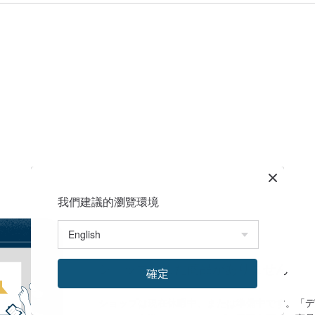
我們建議的瀏覽環境
ショップにまだ商品がありません
確定
ショップは現在休暇中、または準備中です。「デ