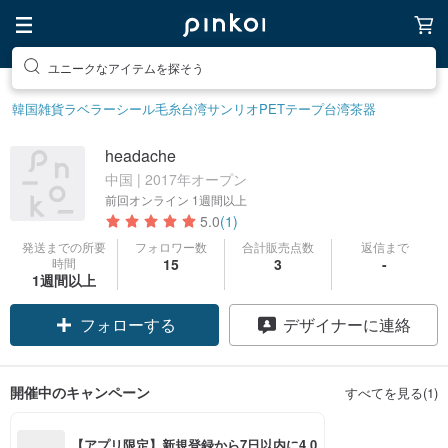
ユニークなアイテムを探そう
韓国雑貨
ラベラーシール
毛糸
台湾サンリオ
PETテープ
台湾茶器
headache
中国 | 2017年オープン
前回オンライン
1週間以上
5.0
(1)
発送までの所要
フォロワー数
合計販売点数
返信まで
時間
15
3
-
1週間以上
フォローする
デザイナーに連絡
開催中のキャンペーン
すべてを見る(1)
【アプリ限定】新規登録から7日以内に4,0