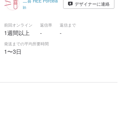
二喜 HEE Porcela
デザイナーに連絡
in
前回オンライン
返信率
返信まで
1週間以上
-
-
発送までの平均所要時間
1〜3日