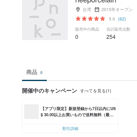
台湾
2015年オープン
5.0
(62)
販売中の商品
合計販売点数
0
254
商品
0
開催中のキャンペーン
すべてを見る(1)
【アプリ限定】新規登録から7日以内にUS
$ 30.00以上お買いもので送料無料（最大U
S$ 6.00OFF）
割引詳細