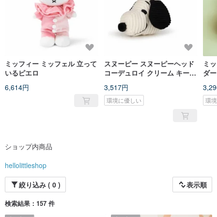
ミッフィー ミッフェル 立って
スヌーピー スヌーピーヘッド
ミッ
いるピエロ
コーデュロイ クリーム キーホ
ダー
ルダー
6,614円
3,517円
3,2
環境に優しい
環
ショップ内商品
hellolittleshop
絞り込み ( 0 )
表示順
検索結果：157 件