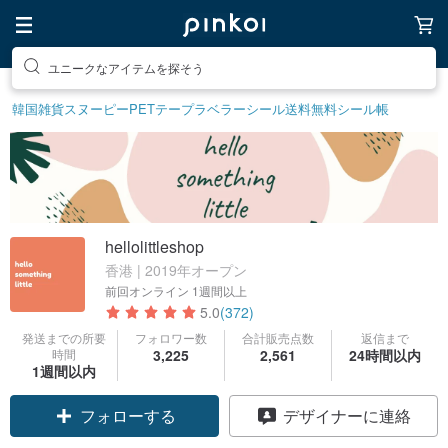
素敵な生活グッズを探そう
韓国雑貨
スヌーピー
PETテープ
ラベラーシール
送料無料
シール帳
hellolittleshop
香港 | 2019年オープン
前回オンライン
1週間以上
5.0
(372)
発送までの所要
フォロワー数
合計販売点数
返信まで
時間
3,225
2,561
24時間以内
1週間以内
クーポン取得
デザイナーに連絡
フォローする