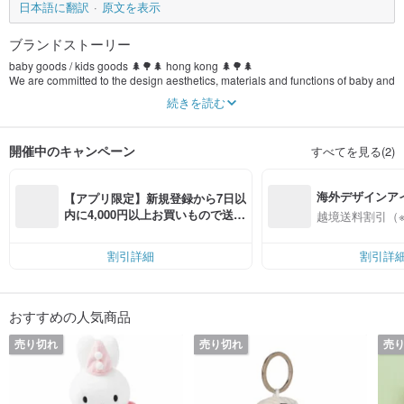
日本語に翻訳
原文を表示
ブランドストーリー
baby goods / kids goods 🌲🌳🌲 hong kong 🌲🌳🌲
We are committed to the design aesthetics, materials and functions of baby and
children's products; in the conservation of animals and the environment, the
続きを読む
effective use and sharing of resources.
Children don't need much materially. It is our job to design and choose the best
for them. Accompanying them to grow happily, explore nature, exert creativity,
開催中のキャンペーン
すべてを見る(2)
and learn to love, cherish and share from the details of life are our most
important tasks.
海外デザインア
【アプリ限定】新規登録から7日以
入
内に4,000円以上お買いもので送料
越境送料割引（
無料（最大500円OFF）
割引詳細
割引詳
おすすめの人気商品
売り切れ
売り切れ
売