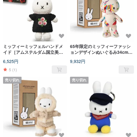
ミッフィーミッフェルハンドメ
65年限定のミッフィーファッシ
イド［アムステルダム国立美術
ョンデザインぬいぐるみ34cmテ
館特別版］
ナンゴ
6,525円
9,932円
5
(1)
売り切れ
売り切れ