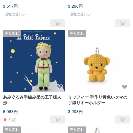
ー
3,517円
3,296円
環境に優しい
環境に優しい
売り切れ
売り切れ
あみぐるみ手編み星の王子様人
ミッフィー 手作り黄色いクマの
形
手織りキーホルダー
6,083円
3,208円
5
(3)
売り切れ
売り切れ