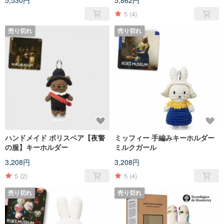
5,530円
5,862円
5
(4)
売り切れ
売り切れ
ハンドメイド ボリスベア【夜警
ミッフィー 手編みキーホルダー
の服】キーホルダー
ミルクガール
3,208円
3,208円
5
(2)
5
(4)
売り切れ
売り切れ