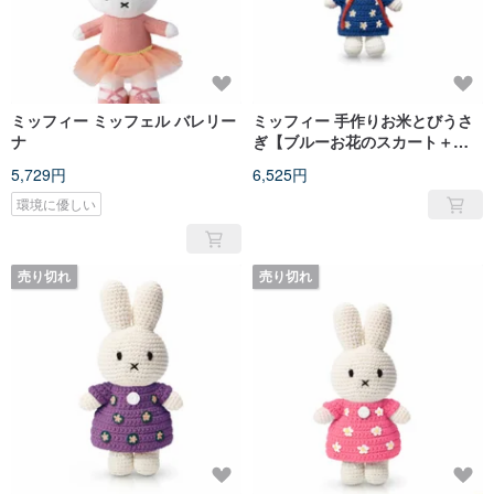
ミッフィー ミッフェル バレリー
ミッフィー 手作りお米とびうさ
ナ
ぎ【ブルーお花のスカート＋レ
ッド】
5,729円
6,525円
環境に優しい
売り切れ
売り切れ