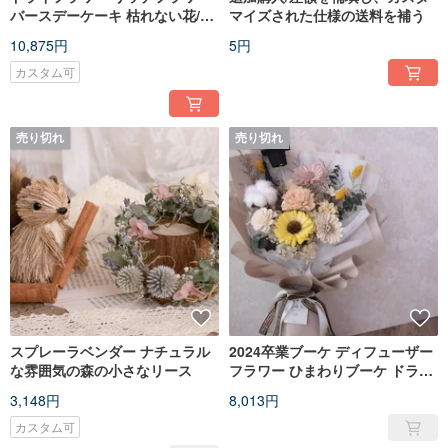
バースデーケーキ 枯れない花/ド
マイズされた仕様の送料を補う
ライフラワー/エターナルフラワ
10,875円
5円
ー/ギフト 2023年 母の日
カスタム可
売り切れ
売り切れ
スプレーラベンダー ナチュラル
2024卒業ブーケ ディフューザー
な雰囲気の森の小さなリース
フラワー ひまわりブーケ ドライ
フラワーブーケ
3,148円
8,013円
カスタム可