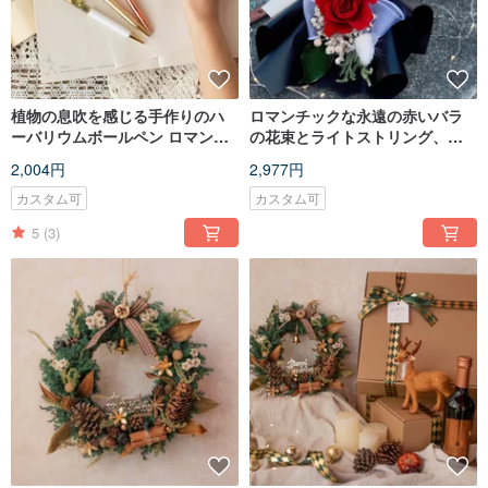
植物の息吹を感じる手作りのハ
ロマンチックな永遠の赤いバラ
ーバリウムボールペン ロマンチ
の花束とライトストリング、バ
ックな花々のビジネスペン
レンタインデーギフト
2,004円
2,977円
カスタム可
カスタム可
5
(3)