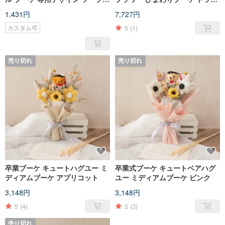
カーネーション シック スモール
フラワーブーケ
1,431円
7,727円
ブーケ 2023 母の日
5
(1)
カスタム可
売り切れ
売り切れ
卒業ブーケ キュートハグユー ミ
卒業式ブーケ キュートベアハグ
ディアムブーケ アプリコット
ユー ミディアムブーケ ピンク
3,148円
3,148円
5
(4)
5
(3)
売り切れ