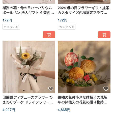
感謝の花・母の日ハーバリウム
2024 母の日フラワーギフト提案
ボールペン 法人ギフト 企業向け
カスタマイズ西堰塗装フラワー
記念品
フレーム
172円
172円
カスタム可
カスタム可
田園風ディフューズフラワー ひ
果物の収穫小さな鉢植えの花新
まわりブーケ ドライフラワーブ
年の鉢植えの花花の贈り物持続
ーケ
可能な鉢植え
4,007円
4,865円