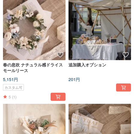
春の息吹 ナチュラル感ドライス
追加購入オプション
モールリース
5,151円
201円
カスタム可
5
(1)