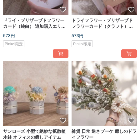
ドライ・プリザーブドフラワー
ドライフラワー・プリザーブド
カード（純白） 追加購入エリア
フラワーカード（クラフト）追
手書きメッセージカード
加購入エリア 手書きメッセージ
573円
573円
ミニカード
Pinkoi限定
Pinkoi限定
サンローズ 小型で絶妙な拡散植
雑貨 日常 逆さブーケ 癒しのドラ
木鉢 オフィスの癒しアイテム
イフラワー