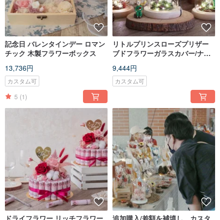
記念日 バレンタインデー ロマン
リトルプリンスローズプリザー
チック 木製フラワーボックス
ブドフラワーガラスカバー/ナイ
トライト/バースデーギフト/バレ
13,736円
9,444円
ンタインデーギフト
カスタム可
カスタム可
5
(1)
ドライフラワー リッチフラワー
追加購入/差額を補填し、カスタ