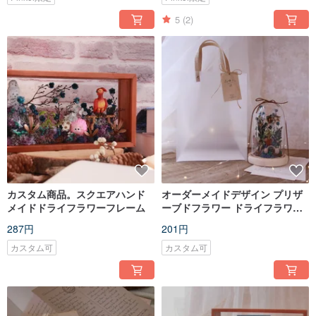
5
(2)
カスタム商品。スクエアハンド
オーダーメイドデザイン プリザ
メイドドライフラワーフレーム
ーブドフラワー ドライフラワー
ガラスカバー/ナイトライト/誕生
287円
201円
日プレゼント/バレンタインデー
ギフト
カスタム可
カスタム可