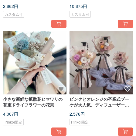
2,862円
10,875円
カスタム可
カスタム可
小さな新鮮な拡散花ヒマワリの
ピンクとオレンジの卒業式ブー
花束ドライフラワーの花束
ケが大人気。ディフューザーブ
ーケは3サイズあります。
4,007円
2,576円
Pinkoi限定
Pinkoi限定