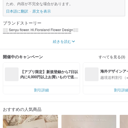
ため、内容が不完全な場合があります。
日本語に翻訳
原文を表示
ブランドストーリー
░░ Senyu flower. Hi.Floraland Flower Design░░
▔▔▔▔▔▔▔▔▔▔▔▔▔▔▔▔▔▔▔▔
Forest island flowers heal life.
続きを読む
/
The colors of the forest and the warmth of plants and flowers bring to people,
Just like every drop of life, it irrigates life.
開催中のキャンペーン
すべてを見る(3)
You and I, who love the nature of Moriyama, will meet the flowers together.
/
░░ Instagram ▹ hi.floraland
海外デザインア
░░ Facebook ▹ Senyuhua Hi.Floraland Flower Design
【アプリ限定】新規登録から7日以
入
内に4,000円以上お買いもので送料
越境送料割引（
無料（最大500円OFF）
割引詳細
割引詳
おすすめの人気商品