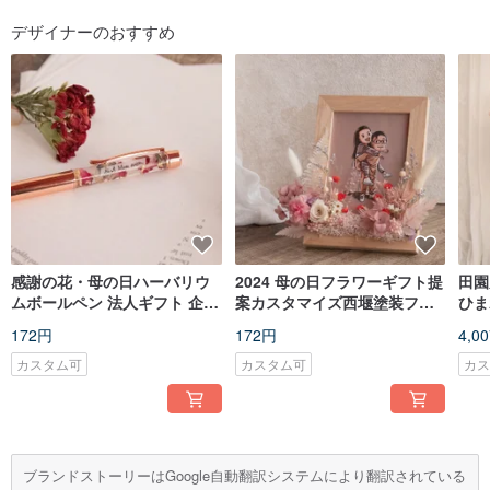
デザイナーのおすすめ
感謝の花・母の日ハーバリウ
2024 母の日フラワーギフト提
田園
ムボールペン 法人ギフト 企業
案カスタマイズ西堰塗装フラ
ひま
向け記念品
ワーフレーム
ーブ
172円
172円
4,0
カスタム可
カスタム可
カ
ブランドストーリーはGoogle自動翻訳システムにより翻訳されている