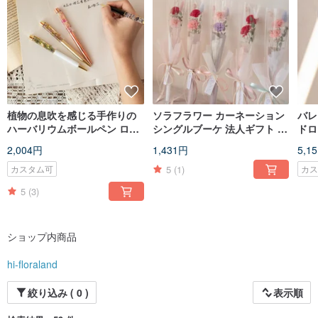
植物の息吹を感じる手作りの
ソラフラワー カーネーション
バレ
ハーバリウムボールペン ロマ
シングルブーケ 法人ギフト 産
ドロ
ンチックな花々のビジネスペ
業・商業ギフト 法人向け注文
2,004円
1,431円
5,1
ン
5
(1)
カスタム可
カ
5
(3)
ショップ内商品
hi-floraland
絞り込み ( 0 )
表示順