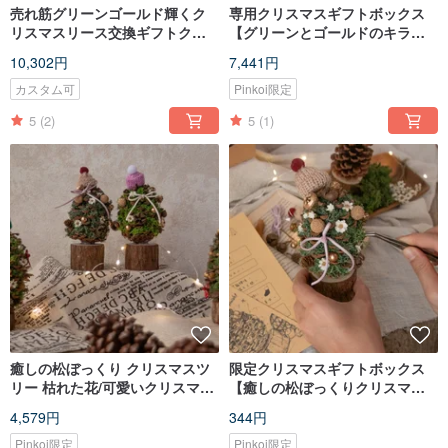
売れ筋グリーンゴールド輝くク
専用クリスマスギフトボックス
リスマスリース交換ギフトクリ
【グリーンとゴールドのキラキ
スマスリース
ラクリスマスリース】DIY素材パ
10,302円
7,441円
ッケージ/枯れない杉/リース
カスタム可
Pinkoi限定
5
(2)
5
(1)
癒しの松ぼっくり クリスマスツ
限定クリスマスギフトボックス
リー 枯れた花/可愛いクリスマス
【癒しの松ぼっくりクリスマス
プレゼント
ツリー】DIY素材パック
4,579円
344円
Pinkoi限定
Pinkoi限定