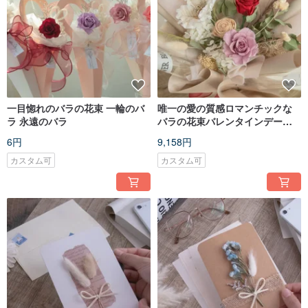
一目惚れのバラの花束 一輪のバ
唯一の愛の質感ロマンチックな
ラ 永遠のバラ
バラの花束バレンタインデーの
花束プロポーズの花束
6円
9,158円
カスタム可
カスタム可