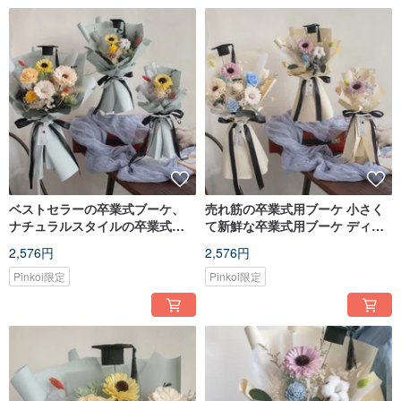
ベストセラーの卒業式ブーケ、
売れ筋の卒業式用ブーケ 小さく
ナチュラルスタイルの卒業式ブ
て新鮮な卒業式用ブーケ ディフ
ーケ、ディフューザーブーケ、3
ューザーブーケは3つのサイズか
2,576円
2,576円
つのサイズ
らお選びいただけます
Pinkoi限定
Pinkoi限定