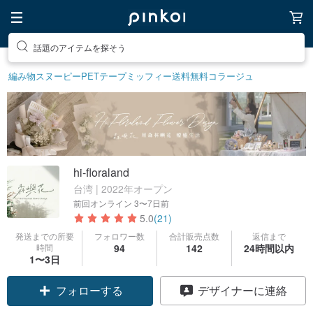
話題のアイテムを探そう
編み物
スヌーピー
PETテープ
ミッフィー
送料無料
コラージュ
hi-floraland
台湾 | 2022年オープン
前回オンライン
3〜7日前
5.0
(21)
発送までの所要
フォロワー数
合計販売点数
返信まで
時間
94
142
24時間以内
1〜3日
フォローする
デザイナーに連絡