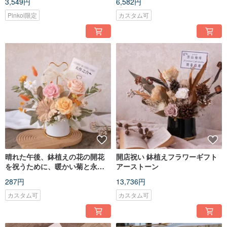
3,549円
6,582円
Pinkoi限定
カスタム可
晴れた午後、鉢植えの花の開花
開店祝い 鉢植えフラワーギフト
を祝うために、暖かい菊と永遠
アーストーン
の花が開きます。
287円
13,736円
カスタム可
カスタム可