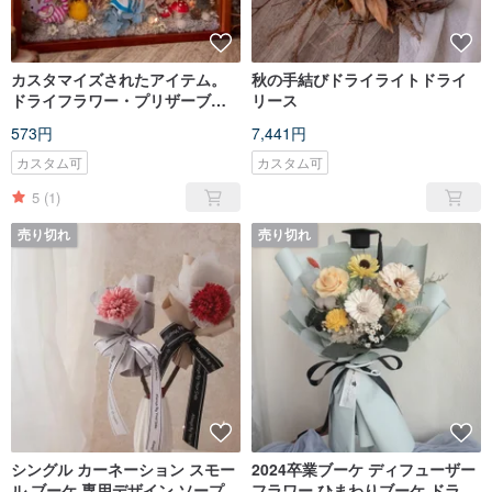
カスタマイズされたアイテム。
秋の手結びドライライトドライ
ドライフラワー・プリザーブド
リース
フラワーの注文ができるおしゃ
573円
7,441円
べり大歓迎です。
カスタム可
カスタム可
5
(1)
売り切れ
売り切れ
シングル カーネーション スモー
2024卒業ブーケ ディフューザー
ル ブーケ 専用デザイン ソープ
フラワー ひまわりブーケ ドライ