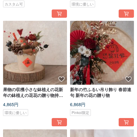
カスタム可
環境に優しい
果物の収穫小さな鉢植えの花新
新年の竹ふるい吊り飾り 春節連
年の鉢植えの花花の贈り物持続
句 新年の花の贈り物
可能な鉢植え
4,865円
6,868円
環境に優しい
Pinkoi限定