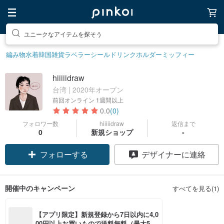
ユニークなアイテムを探そう
編み物
水着
韓国雑貨
ラベラーシール
ドリンクホルダー
ミッフィー
hiiiiidraw
台湾 | 2020年オープン
前回オンライン
1週間以上
0.0
(0)
フォロワー数
hiiiiidraw
返信まで
0
新規ショップ
-
フォローする
デザイナーに連絡
開催中のキャンペーン
すべてを見る(1)
【アプリ限定】新規登録から7日以内に4,0
00円以上お買いもので送料無料（最大500