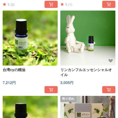
5
(2)
5
(1)
台湾cyの精油
リンカンフルエッセンシャルオ
イル
7,212円
3,005円
売り切れ