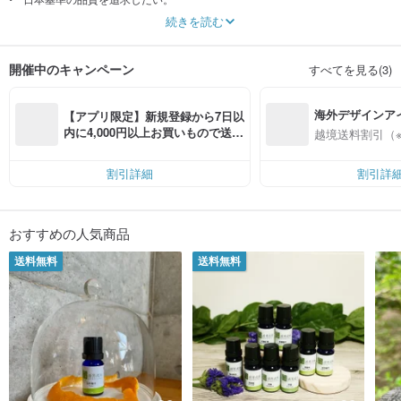
続きを読む
私はAEAJ認定アロマテラピストの他にカナダBCAPAとアメリカNAHAの資格を
保持していますが、日本の品質に対する基準は北米に比べても非常に厳しいも
のです。その基準に合った高品質の精油（特に台湾で生産された精油）を台湾
開催中のキャンペーン
すべてを見る(3)
に紹介していきたいと思っています。
• 台湾原産の精油を広げていきたい。
海外デザインア
【アプリ限定】新規登録から7日以
台湾では外国から輸入された精油を使用する事が一般的で、台湾原産の精油に
入
内に4,000円以上お買いもので送料
越境送料割引（
対する知識や理解があまり進んでいません。現地の植物は現地に合った免疫力
無料（最大500円OFF）
を持っていて現地の人に一番合っているというのが私の考え方です。台湾の人
たちが台湾原産の精油を日常生活の中でもっと使っていけるような環境作りを
割引詳細
割引詳
目指します。
• 葉から抽出される精油を広げていきたい。
おすすめの人気商品
台湾原産の精油は木から抽出したものが多いのですが、国の持続的な造林政策
の遅れもあって、台湾の人たちは木を原材料とする商品の消費を躊躇する傾向
送料無料
送料無料
があります。その点、再生力の高い葉から抽出される精油であれば安心して消
費することが可能です。