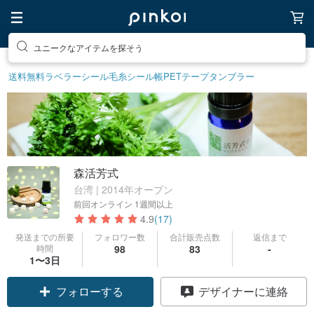
ユニークなアイテムを探そう
素敵な生活グッズを探そう
送料無料
ラベラーシール
毛糸
シール帳
PETテープ
タンブラー
森活芳式
台湾 | 2014年オープン
前回オンライン
1週間以上
4.9
(17)
発送までの所要
フォロワー数
合計販売点数
返信まで
時間
98
83
-
1〜3日
フォローする
デザイナーに連絡