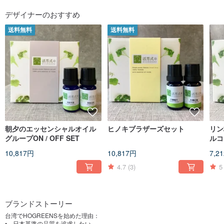
デザイナーのおすすめ
送料無料
送料無料
朝夕のエッセンシャルオイル
ヒノキブラザーズセット
リン
グループON / OFF SET
ルコ
10,817円
10,817円
7,2
4.7
(3)
5
ブランドストーリー
台湾でHOGREENSを始めた理由：
• 日本基準の品質を追求したい。