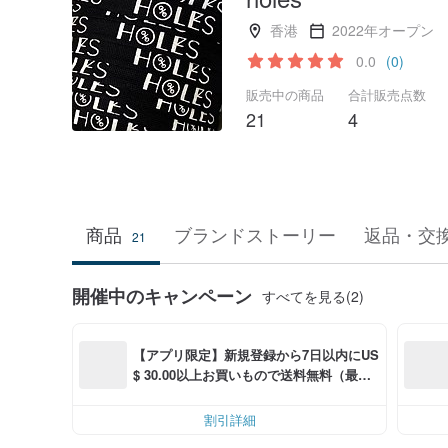
香港
2022年オープン
0.0
(0)
販売中の商品
合計販売点数
21
4
商品
ブランドストーリー
返品・交
21
開催中のキャンペーン
すべてを見る(2)
【アプリ限定】新規登録から7日以内にUS
$ 30.00以上お買いもので送料無料（最大U
S$ 6.00OFF）
割引詳細