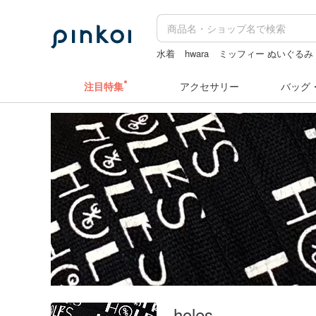
水着
hwara
ミッフィー ぬいぐるみ
ラベルシール
ドリンクホルダー 台
注目特集
アクセサリー
バッグ
holes