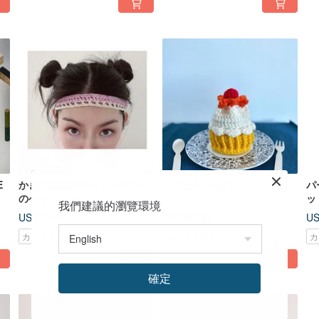
E
かぎ針編みのツートンカラー
小さなケーキバッグ
パ
のヘッドバンド
ッ
我們建議的瀏覽環境
US$ 15.00
US$ 60.90
US
カスタム可
カスタム可
カ
確定