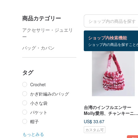
商品カテゴリー
アクセサリー・ジュエリ
検索結果：21 件
ー
ショップ内検索機能
ショップ内の商品を探すこと
バッグ・カバン
タグ
Crochet
かぎ針編みのバッグ
小さな袋
台湾のインフルエンサー
パケット
Molly愛用、チャンキーニ
トバッグ
帽子
US$ 33.67
カスタム可
もっとみる