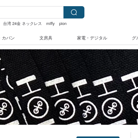
台湾 24金 ネックレス
miffy
pion
湾
・カバン
文房具
家電・デジタル
グ