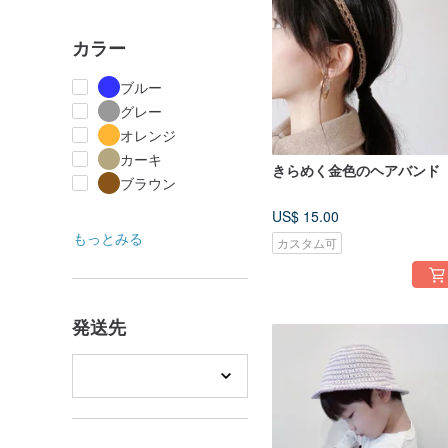
カラー
ブルー
グレー
オレンジ
カーキ
きらめく金色のヘアバンド
ブラウン
US$ 15.00
もっとみる
カスタム可
発送先