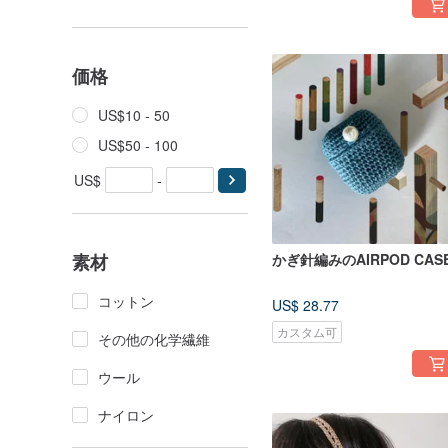
価格
US$10 - 50
US$50 - 100
US$
-
素材
かぎ針編みのAIRPOD CAS
コットン
US$ 28.77
カスタム可
その他の化学繊維
ウール
ナイロン