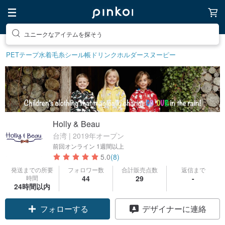
ユニークなアイテムを探そう
PETテープ
水着
毛糸
シール帳
ドリンクホルダー
スヌーピー
Holly & Beau
台湾 | 2019年オープン
前回オンライン
1週間以上
5.0
(8)
発送までの所要
フォロワー数
合計販売点数
返信まで
時間
44
29
-
クーポン取得
24時間以内
フォローする
デザイナーに連絡