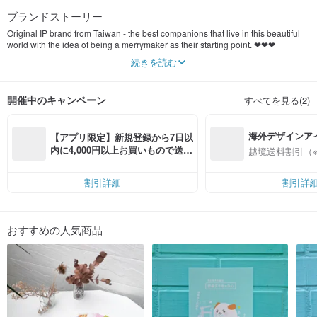
ブランドストーリー
Original IP brand from Taiwan - the best companions that live in this beautiful
world with the idea of being a merrymaker as their starting point. ❤❤❤
続きを読む
[Character IP Intro.]
Happy Happy Habibi is a fluffy dog from the clouds.
He makes life fun by making people feel happy with his foodie appearance and
開催中のキャンペーン
すべてを見る(2)
his comforting, cute, and dorky superpowers.
Through illustrations and animations, Habibi and Haminis would like to share
their daily lives with everyone.
海外デザインア
【アプリ限定】新規登録から7日以
[Habibi]
入
内に4,000円以上お買いもので送料
越境送料割引（
Habibi has a big fluffy belly and cannot say no to food.
無料（最大500円OFF）
Though Habibi's big, he's calm and shy, and he likes belly rubs and warm
hugs.
割引詳細
割引詳
Sometimes, he gets angry when Haminis are naughty.
[Hamini]
Unlike Habibi's calm and shy demeanor, Haminis are mischievous and love to
おすすめの人気商品
tease Habibi. They are the life of the party.
Because they are still young, they are obsessed with food and often get into a
fight because of it.
There are currently three Haminis, but their numbers are growing.