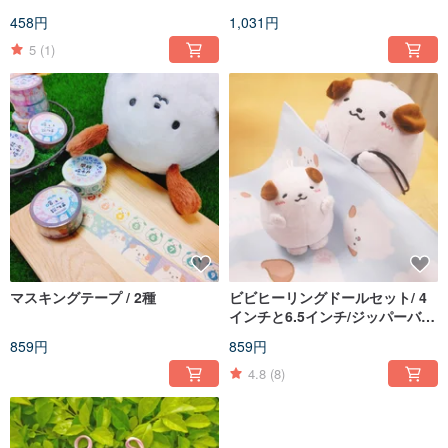
458円
1,031円
5
(1)
マスキングテープ / 2種
ビビヒーリングドールセット/ 4
インチと6.5インチ/ジッパーバッ
グ付き
859円
859円
4.8
(8)