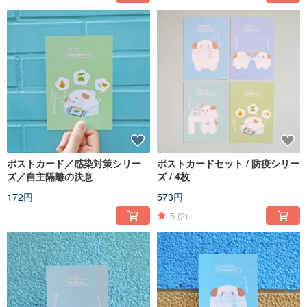
ポストカード／感染対策シリー
ポストカードセット / 防疫シリー
ズ／自主隔離の決意
ズ / 4枚
172円
573円
5
(2)