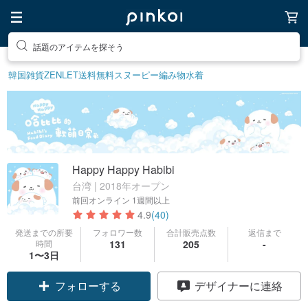
話題のアイテムを探そう
韓国雑貨
ZENLET
送料無料
スヌーピー
編み物
水着
Happy Happy Habibi
台湾 | 2018年オープン
前回オンライン
1週間以上
4.9
(40)
発送までの所要
フォロワー数
合計販売点数
返信まで
時間
131
205
-
1〜3日
フォローする
デザイナーに連絡