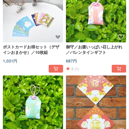
ポストカードお得セット（デザ
御守／お腹いっぱい召し上がれ
インおまかせ）／10枚組
／バレンタインギフト
1,031円
687円
5
(1)