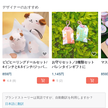
デザイナーのおすすめ
ビビヒーリングドールセット/
お守りセット／2種類セット
マス
4インチと6.5インチ/ジッパー
バレンタインギフトに
バッグ付き
859円
1,145円
859
4.8
(8)
5
(2)
ブランドストーリーは英語ですが、自動翻訳を利用しますか？
日本語に翻訳