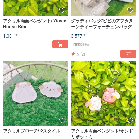
アクリル両面ペンダント/ Waste
グッディバッグ/ビビのアフタヌ
House Bibi
ーンティーフォーチュンバッグ
1,031円
3,577円
Pinkoi限定
5
(2)
アクリルブローチ/ 2スタイル
アクリル両面ペンダント/オシド
リポットミニ