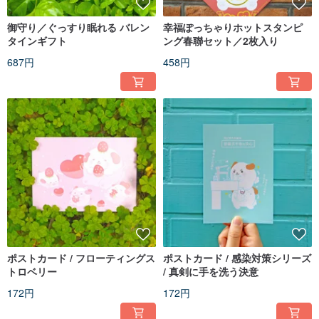
御守り／ぐっすり眠れる バレン
幸福ぽっちゃりホットスタンピ
タインギフト
ング春聯セット／2枚入り
687円
458円
ポストカード / フローティングス
ポストカード / 感染対策シリーズ
トロベリー
/ 真剣に手を洗う決意
172円
172円