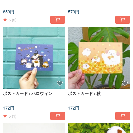
859円
573円
5
(2)
ポストカード / ハロウィン
ポストカード / 秋
172円
172円
5
(1)