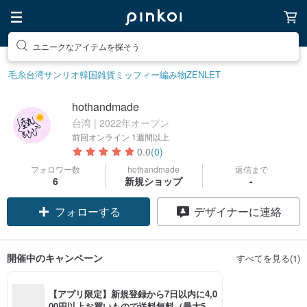
ユニークなアイテムを探そう
毛糸
台湾サンリオ
韓国雑貨
ミッフィー
編み物
ZENLET
hothandmade
台湾 | 2022年オープン
前回オンライン
1週間以上
0.0
(0)
フォロワー数
hothandmade
返信まで
6
新規ショップ
-
フォローする
デザイナーに連絡
開催中のキャンペーン
すべてを見る(1)
【アプリ限定】新規登録から7日以内に4,0
00円以上お買いもので送料無料（最大500