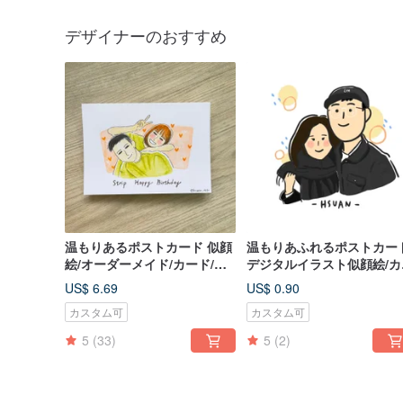
デザイナーのおすすめ
温もりあるポストカード 似顔
温もりあふれるポストカー
絵/オーダーメイド/カード/ポ
デジタルイラスト似顔絵/カ
ートレート/カップル/誕生日
タムオーダー/肖像画
US$ 6.69
US$ 0.90
カスタム可
カスタム可
5
(33)
5
(2)