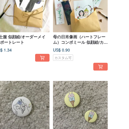
士服 似顔絵/オーダーメイ
母の日肖像画（ハートフレー
/ポートレート
ム）コンボミール 似顔絵/カス
タムステッカー/しおり
$ 1.34
US$ 0.90
カスタム可