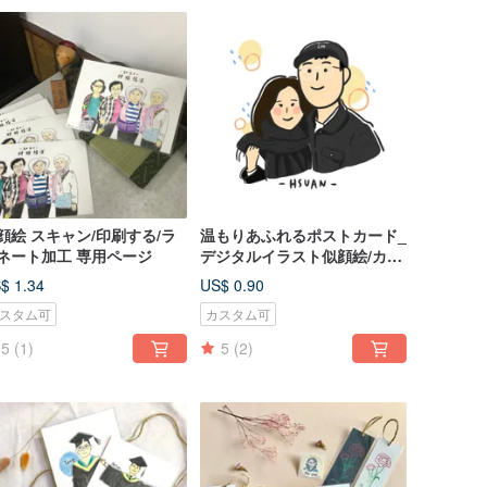
顔絵 スキャン/印刷する/ラ
温もりあふれるポストカード_
ネート加工 専用ページ
デジタルイラスト似顔絵/カス
タムオーダー/肖像画
$ 1.34
US$ 0.90
スタム可
カスタム可
5
(1)
5
(2)