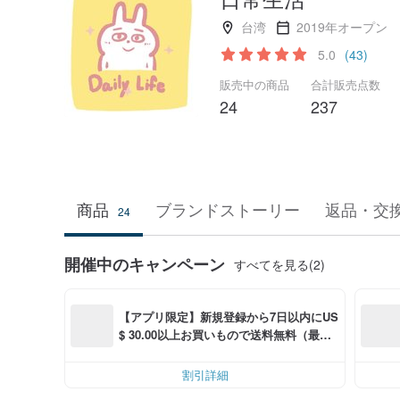
台湾
2019年オープン
5.0
(43)
販売中の商品
合計販売点数
24
237
商品
ブランドストーリー
返品・交
24
開催中のキャンペーン
すべてを見る(2)
【アプリ限定】新規登録から7日以内にUS
$ 30.00以上お買いもので送料無料（最大U
S$ 6.00OFF）
割引詳細