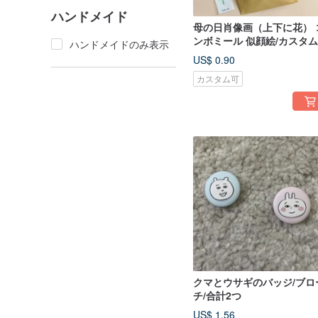
ハンドメイド
母の日肖像画（上下に花） 
ンボミール 似顔絵/カスタ
ハンドメイドのみ表示
テッカー/しおり
US$ 0.90
カスタム可
クマとウサギのバッジ/ブロ
チ/合計2つ
US$ 1.56