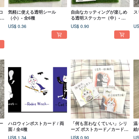
コ
気軽に使える透明シール
自由なカッティングが楽しめ
ス
ムス
（小）- 全6種
る透明ステッカー（中）- 全6
種類
US$ 0.36
US$ 0.90
US
ー
ハロウィンポストカード / 両
「何も言わなくていい」シリ
温
面 / 全4種
ーズ ポストカード／カード／
絵
片面
ー
US$ 1.34
US$ 0.90
US