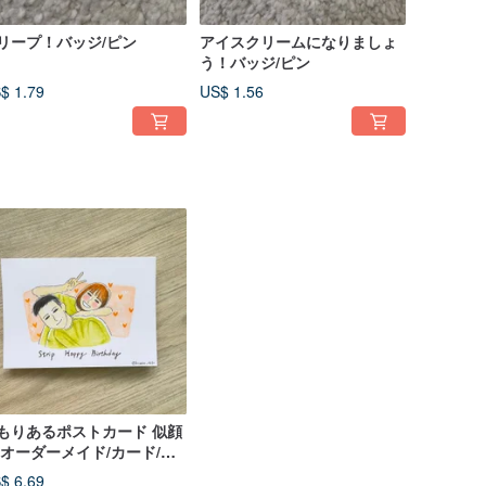
リープ！バッジ/ピン
アイスクリームになりましょ
う！バッジ/ピン
$ 1.79
US$ 1.56
もりあるポストカード 似顔
/オーダーメイド/カード/ポ
トレート/カップル/誕生日
$ 6.69