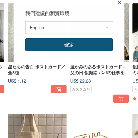
我們建議的瀏覽環境
確定
ク
星たちの告白 ポストカード／
温かみのあるポストカード -
似
全3種
父の日 似顔絵 パパの仕事を描
ミ
こう
US$ 1.12
US$ 22.28
US
カスタム可
カ