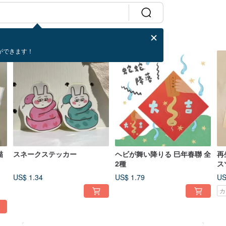
ができます！
描
スネークステッカー
ヘビが舞い降りる 巳年春聯 全
再
2種
ス
US$ 1.34
US$ 1.79
US
カ