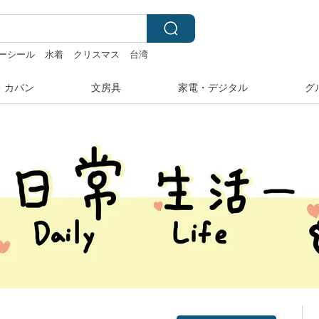
ーシール
水着
クリスマス
台湾
・カバン
文房具
家電・デジタル
グ