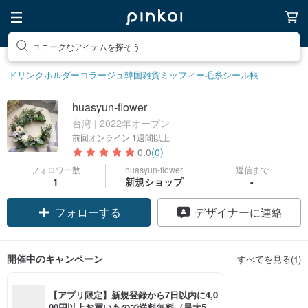
ユニークなアイテムを探そう
ドリンクホルダー
コラージュ
韓国雑貨
ミッフィー
毛糸
シール帳
huasyun-flower
台湾 | 2022年オープン
前回オンライン
1週間以上
0.0
(0)
フォロワー数
huasyun-flower
返信まで
1
新規ショップ
-
フォローする
デザイナーに連絡
開催中のキャンペーン
すべてを見る(1)
【アプリ限定】新規登録から7日以内に4,0
00円以上お買いもので送料無料（最大500