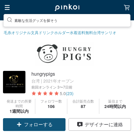
素敵な生活グッズを探そう
毛糸
オリジナル文具
ドリンクホルダー
水着
送料無料
台湾サンリオ
hungrypigs
台湾 | 2021年オープン
前回オンライン
3〜7日前
5.0
(23)
発送までの所要
フォロワー数
合計販売点数
返信まで
時間
106
87
24時間以内
1週間以内
フォローする
デザイナーに連絡