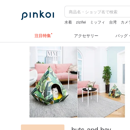
水着
zizifei
ミッフィ
台湾
カメ
miffy
注目特集
アクセサリー
バッグ
huts-and-bay