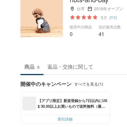
台湾
2018年オープン
5.0
(11)
販売中の商品
合計販売点数
0
41
商品
返品・交換に関して
0
開催中のキャンペーン
すべてを見る(1)
【アプリ限定】新規登録から7日以内にUS
$ 30.00以上お買いもので送料無料（最大U
S$ 6.00OFF）
割引詳細