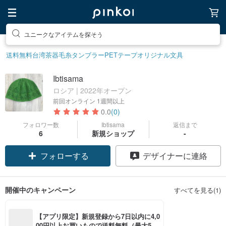
ユニークなアイテムを探そう
送料無料
台湾茶器
毛糸
タンブラー
PETテープ
オリジナル文具
Ibtisama
ロシア | 2022年オープン
前回オンライン
1週間以上
0.0
(0)
フォロワー数
Ibtisama
返信まで
6
新規ショップ
-
フォローする
デザイナーに連絡
開催中のキャンペーン
すべてを見る(1)
【アプリ限定】新規登録から7日以内に4,0
00円以上お買いもので送料無料（最大500