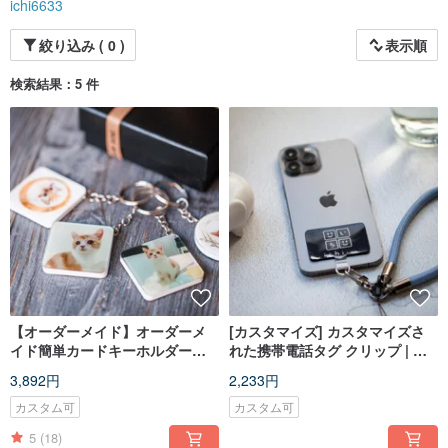
ichi6633
絞り込み ( 0 )
表示順
検索結果：5 件
【オーダーメイド】オーダーメ
[カスタマイズ] カスタマイズさ
イド簡単カードキーホルダー、
れた携帯電話タグ クリップ | 携
オールインワンカードキーホル
帯電話の固定部分 | 携帯電話の紛
3,892円
2,233円
ダー
失防止クリップ
カスタム可
カスタム可
5
(18)