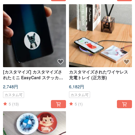
[カスタマイズ] カスタマイズさ
カスタマイズされたワイヤレス
れたミニ EasyCard ステッカ
充電トレイ (正方形)
ー、オールインワン カード ステ
2,748円
6,182円
ッカー
カスタム可
カスタム可
5
(13)
5
(1)