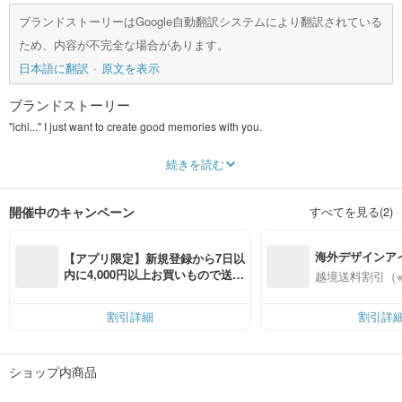
ブランドストーリーはGoogle自動翻訳システムにより翻訳されている
ため、内容が不完全な場合があります。
日本語に翻訳
原文を表示
ブランドストーリー
"ichi..." I just want to create good memories with you.
Small things in daily life can be a memory album, "ichi..." accompanies you to
続きを読む
create something that belongs to you
100% made with heart, 100% of the heart is sent.
Customized gifts for unique you and me.
開催中のキャンペーン
すべてを見る(2)
海外デザインア
【アプリ限定】新規登録から7日以
入
内に4,000円以上お買いもので送料
越境送料割引（
無料（最大500円OFF）
割引詳細
割引詳
ショップ内商品