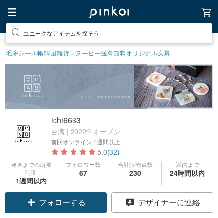
ユニークなアイテムを探そう
毛糸
シール帳
韓国雑貨
スヌーピー
送料無料
オリジナル文具
ichi6633
台湾 | 2022年オープン
前回オンライン
1週間以上
5.0
(32)
発送までの所要
フォロワー数
合計販売点数
返信まで
時間
67
230
24時間以内
1週間以内
フォローする
デザイナーに連絡