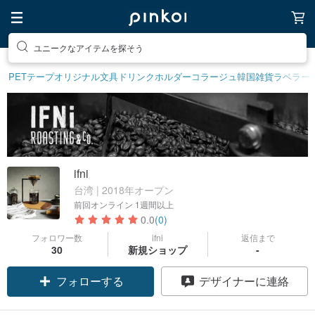
ユニークなアイテムを探そう
PETテープ
オリジナル文具
ドリンクホルダー
コラージュ
韓国雑貨
ラベラー
ifni
台湾 | 2018年オープン
前回オンライン
1週間以上
0.0
(0)
フォロワー数
ifni
返信まで
30
新規ショップ
-
フォローする
デザイナーに連絡