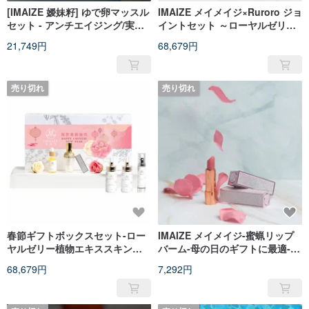
[IMAIZE 嫒妹籽] ゆで卵マッスル
IMAIZE メイメイジ×Ruroro ジョ
セット - アンチエイジング/実用
イントセット ～ローヤルゼリー
的なギフト/誕生日/母の日ギフト
植物エキスメンテナンスセット
21,749円
68,679円
ギフトボックス～
売り切れ
売り切れ
春節ギフトボックスセット-ロー
IMAIZE メイメイジ-蜜蝋リップ
ヤルゼリー植物エキススキンケ
バーム-母の日のギフトに最適-ギ
アセット ギフトボックス
フトボックス包装 台湾土産
68,679円
7,292円