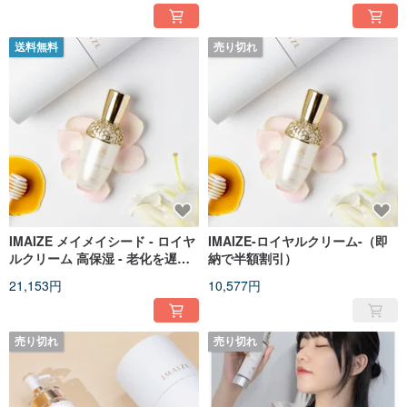
送料無料
売り切れ
IMAIZE メイメイシード - ロイヤ
IMAIZE-ロイヤルクリーム-（即
ルクリーム 高保湿 - 老化を遅ら
納で半額割引）
せる - しわ防止 聖なる製品 - ゆ
21,153円
10,577円
で卵肌
売り切れ
売り切れ