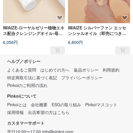
IMAIZE-ローヤルゼリー植物エキ
IMAIZE シルバーファン エッセ
ス配合クレンジングオイル-母の
ンシャルオイル（即売につき半
日限定10%オフ
額割引）
6,056円
6,800円
ヘルプ／ポリシー
よくあるご質問
はじめての方へ
返品ポリシー
利用規約
特定商取引法に基づく表記
プライバシーポリシー
Pinkoiのご利用の流れ
Pinkoiについて
Pinkoiとは
会社概要
ESGの取り組み
Pinkoiマスコット
採用情報
出店希望の方はこちら
カスタマーサポート
平日10:00〜17:00
info@pinkoi.com