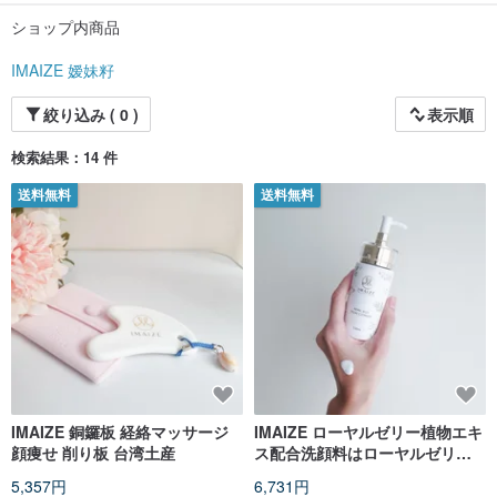
ショップ内商品
このため、ローヤル ゼリーは実際には非常に高価であり、台湾ではローヤル ゼ
リーを使用したり食べたりする人がほとんどいないため、養蜂家の生活と発展
に影響を及ぼしています。
IMAIZE 嫒妹籽
台湾のローヤルゼリーは世界的には非常に競争力があるにもかかわらず、ロー
絞り込み ( 0 )
表示順
ヤルゼリーについてはまだ一般の人々にはあまり馴染みがないため、より多く
の人にローヤルゼリーの利点を知ってもらい、台湾の地元の小規模農家の発展
を促進するために。はちみつを開発し、その周辺商品も開発しようと考え、女
検索結果：14 件
王蜂クリームで第一歩を踏み出しました！
送料無料
送料無料
周囲の友人たちは創業者の決意と理念に感動し、支援を表明し、協力して地元
の小規模農家に貢献しようと努めた。創業者たちは台湾の農産物の価値を革新
するために全員の力を結集し、良いアイデアと良い製品を世界中の人々と共有
するために協力しました。
IMAIZE 銅鑼板 経絡マッサージ
IMAIZE ローヤルゼリー植物エキ
顔痩せ 削り板 台湾土産
ス配合洗顔料はローヤルゼリー
成分配合で、洗顔後も肌が突っ
5,357円
6,731円
張る感じがありません。