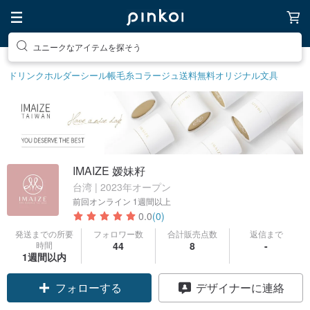
ユニークなアイテムを探そう
ドリンクホルダー
シール帳
毛糸
コラージュ
送料無料
オリジナル文具
IMAIZE 嫒妹籽
台湾 | 2023年オープン
前回オンライン
1週間以上
0.0
(0)
発送までの所要
フォロワー数
合計販売点数
返信まで
時間
44
8
-
1週間以内
クーポン取得
デザイナーに連絡
フォローする