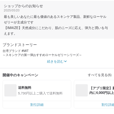
ショップからのお知らせ
2025/05/20
最も美しいあなたに最も価値のあるスキンケア製品、新鮮なローヤル
ゼリーが主成分です
【IMAIZE】天然成分にこだわり、肌のニーズに応え、弾力と潤いを与
えます。
ブランドストーリー
台湾ブランド #MIT
～スキンケアの第一弾おすすめローヤルゼリーシリーズ～
天然植物エキス🌿を使用し、新鮮なローヤルゼリー🐝を丁寧にお届けします
続きを読む
創業者は主婦でしたが、50歳の時に「人生は流れに逆らって進んでいくことで
しか自分の価値を見出せない」と気づき、自分のやりたいことを探し始めまし
開催中のキャンペーン
すべてを見る(5)
た。
偶然、地元の養蜂家に出会い、ローヤルゼリーの魅力を体験しました。同じミ
送料無料
ツバチでも、はちみつを食べたミツバチは働きバチに、ローヤルゼリーを食べ
【アプリ限定】
たミツバチは成長します。
内に4,000円
5,730円以上ご購入で送料無料
女王蜂に成長します。
無料（最大500円
地元の養蜂家と知り合ってから、ミツバチの世界はとても不思議で、農薬が不
割引詳細
割引詳
適切に使用されるとミツバチは大量に死んでしまうということを知りました。
有毒な広報担当者。