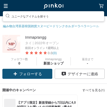
ユニークなアイテムを探そう
編み物
台湾茶器
韓国雑貨
スヌーピー
ドリンクホルダー
ラベラーシール
immaprangg
タイ | 2022年オープン
前回オンライン
1週間以上
0.0
(0)
フォロワー数
immaprangg
返信まで
0
新規ショップ
-
フォローする
デザイナーに連絡
開催中のキャンペーン
すべてを見る(1)
【アプリ限定】新規登録から7日以内に4,0
00円以上お買いもので送料無料（最大500