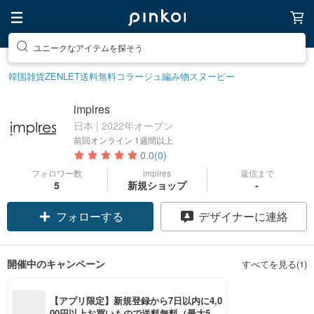
ユニークなアイテムを探そう
韓国雑貨
ZENLET
送料無料
コラージュ
編み物
スヌーピー
implres
日本 | 2022年オープン
前回オンライン
1週間以上
0.0
(0)
フォロワー数
implres
返信まで
5
新規ショップ
-
フォローする
デザイナーに連絡
開催中のキャンペーン
すべてを見る(1)
【アプリ限定】新規登録から7日以内に4,0
00円以上お買いもので送料無料（最大500