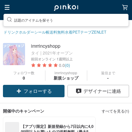
話題のアイテムを探そう
ドリンクホルダー
シール帳
送料無料
水着
PETテープ
ZENLET
imrrincyshopp
タイ | 2021年オープン
前回オンライン
1週間以上
0.0
(0)
フォロワー数
imrrincyshopp
返信まで
0
新規ショップ
-
フォローする
デザイナーに連絡
開催中のキャンペーン
すべてを見る(1)
【アプリ限定】新規登録から7日以内に4,0
00円以上お買いもので送料無料（最大500