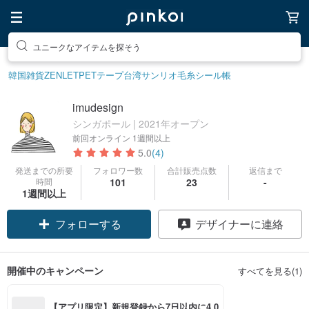
ユニークなアイテムを探そう
韓国雑貨
ZENLET
PETテープ
台湾サンリオ
毛糸
シール帳
imudesign
シンガポール | 2021年オープン
前回オンライン
1週間以上
5.0
(4)
発送までの所要
フォロワー数
合計販売点数
返信まで
時間
101
23
-
1週間以上
フォローする
デザイナーに連絡
開催中のキャンペーン
すべてを見る(1)
【アプリ限定】新規登録から7日以内に4,0