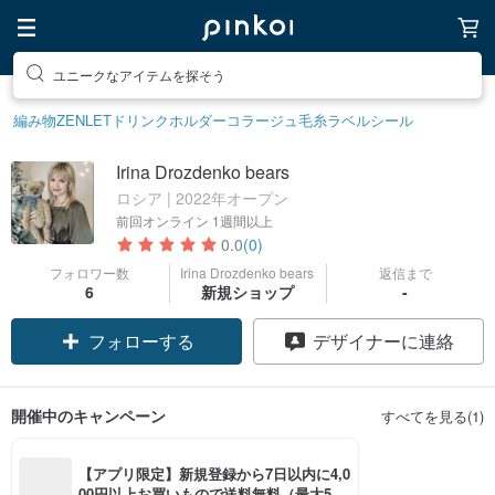
ユニークなアイテムを探そう
編み物
ZENLET
ドリンクホルダー
コラージュ
毛糸
ラベルシール
Irina Drozdenko bears
ロシア | 2022年オープン
前回オンライン
1週間以上
0.0
(0)
フォロワー数
Irina Drozdenko bears
返信まで
6
新規ショップ
-
フォローする
デザイナーに連絡
開催中のキャンペーン
すべてを見る(1)
【アプリ限定】新規登録から7日以内に4,0
00円以上お買いもので送料無料（最大500