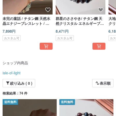
未完の童話 / チタン鋼 天然水
群星のささやき/ チタン鋼 天
大地
晶エナジーブレスレット / カ
然クリスタル エネルギーブレ
クリ
スタムギフト
スレット/ オーダーメイドギフ
レッ
7,898円
8,471円
6,1
ト
カスタム可
カスタム可
カ
ショップ内商品
isle-of-light
絞り込み ( 0 )
表示順
検索結果：74 件
送料無料
送料無料