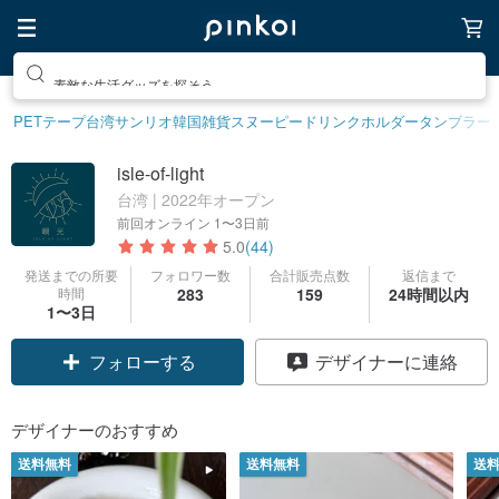
素敵な生活グッズを探そう
PETテープ
台湾サンリオ
韓国雑貨
スヌーピー
ドリンクホルダー
タンブラー
isle-of-light
台湾 | 2022年オープン
前回オンライン
1〜3日前
5.0
(44)
発送までの所要
フォロワー数
合計販売点数
返信まで
時間
283
159
24時間以内
1〜3日
フォローする
デザイナーに連絡
デザイナーのおすすめ
送料無料
送料無料
送