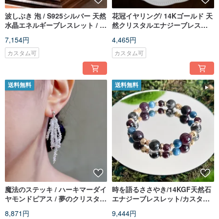
波しぶき 泡 / S925シルバー 天然
花冠イヤリング/ 14Kゴールド 天
水晶エネルギーブレスレット / オ
然クリスタルエナジーブレスレ
ーダーメイドギフト
ット/ オーダーメイドギフト
7,154円
4,465円
カスタム可
カスタム可
送料無料
送料無料
魔法のステッキ / ハーキマーダイ
時を語るささやき/14KGF天然石
ヤモンドピアス / 夢のクリスタル
エナジーブレスレット/カスタム
/ イヤリング変更可
ギフト
8,871円
9,444円