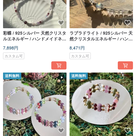
彩蝶 / 925シルバー 天然クリスタ
ラブラドライト / 925シルバー 天
ルエネルギー / ハンドメイドネッ
然クリスタルエネルギー / ハンド
クレス / オーダーメイドギフト
メイドネックレス / カスタムギフ
7,898円
8,471円
ト
カスタム可
カスタム可
送料無料
送料無料