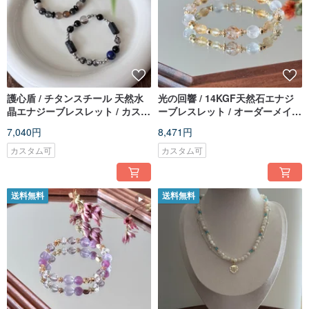
護心盾 / チタンスチール 天然水
光の回響 / 14KGF天然石エナジ
晶エナジーブレスレット / カスタ
ーブレスレット / オーダーメイド
ムギフト / 旧暦 7 月限定コレク
ギフト
7,040円
8,471円
ション
カスタム可
カスタム可
送料無料
送料無料