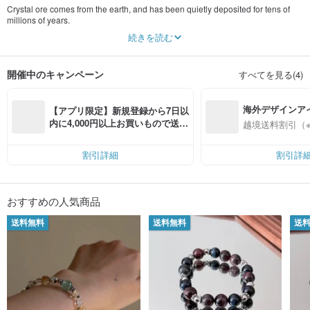
Crystal ore comes from the earth, and has been quietly deposited for tens of
millions of years.
It embodies the aura of nature and the wisdom of time.
続きを読む
We take a touch of light from it, blend it with design and material selection, and
weave it into everyday accessories.
Healing, companionship, and making every moment shine.
開催中のキャンペーン
すべてを見る(4)
May the seeds of faith you have planted quietly sprout and grow in your life,
and one day bear the fruit as you wish.
Crystals will amplify your thoughts, light up the way forward for you, and gently
海外デザインア
remind you that loving yourself is the most gentle blessing.
【アプリ限定】新規登録から7日以
入
内に4,000円以上お買いもので送料
越境送料割引（
Island light𝐥𝐬𝐥𝐞 𝐨𝐟 𝐋𝐢𝐠𝐡𝐭 ⟡ 𝐂𝐫𝐲𝐬𝐭𝐚𝐥 𝐉𝐞𝐰𝐞𝐥𝐫𝐲 𝐃𝐞𝐬𝐢𝐠𝐧
無料（最大500円OFF）
────────Designed model🏔Customized model────────
割引詳細
割引詳
おすすめの人気商品
送料無料
送料無料
送