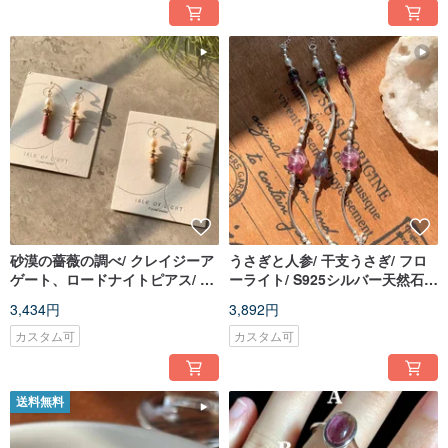
砂漠の薔薇の調べ/ クレイジーア
うさぎと人参/ 干支うさぎ/ フロ
ゲート、ロードナイトピアス/ イ
ーライト/ S925シルバー天然石エ
ヤリング変更可/ クリスマスギフ
ナジーブレスレット/ オーダーメ
3,434円
3,892円
ト
イドギフト
カスタム可
カスタム可
送料無料