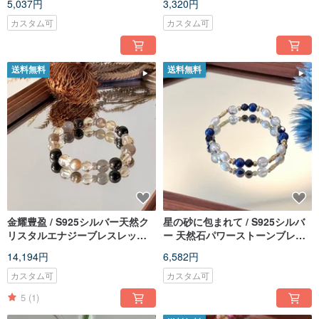
5,037円
3,320円
カスタム可
カスタム可
送料無料
送料無料
金耀豊盈 / S925シルバー天然ク
星の砂に包まれて / S925シルバ
リスタルエナジーブレスレット /
ー 天然石パワーストーンブレス
カスタムギフト
レット / オーダーメイドギフト
14,194円
6,582円
カスタム可
カスタム可
5
(1)