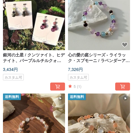
銀河の土星 / クンツァイト、ヒデ
心の愛の庭シリーズ - ライラッ
ナイト、パープルルチルクォー
ク・スプモーニ / ラベンダーアメ
ツ、グリーンマイカ、ブラック
ジスト、アクアマリン / カスタム
3,434円
7,326円
アゲート / ピアス
ギフト
カスタム可
カスタム可
5
(1)
送料無料
送料無料