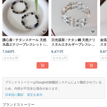
護心盾 / チタンスチール 天然
日光温室 / チタン鋼 天然クリ
金流
水晶エナジーブレスレット /
スタルエネルギーブレスレッ
スタ
カスタムギフト / 旧暦 7 月限
ト / オーダーメイドギフト
カス
7,040円
8,471円
8,8
定コレクション
カスタム可
カスタム可
カ
ブランドストーリーはGoogle自動翻訳システムにより翻訳されている
ため、内容が不完全な場合があります。
日本語に翻訳
原文を表示
ブランドストーリー