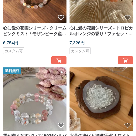
心に愛の花園シリーズ - クリーム
心に愛の花園シリーズ - トロピカ
ピンクミスト / モザンビーク産ピ
ルオレンジの香り / ファセットカ
ンククリスタル、トパーズ / カス
ットゴールデンサンストーン、
6,754円
7,326円
タムギフト
ブラックゴールドスケルトンク
ォーツ / オーダーメイド
カスタム可
カスタム可
送料無料
雲が織りなすバレエ/ S925シルバ
水晶の浄化と消磁/天然ホワイト