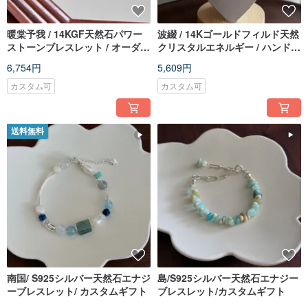
暖棠予我 / 14KGF天然石パワー
波綴 / 14Kゴールドフィルド天然
ストーンブレスレット / オーダー
クリスタルエネルギー / ハンドメ
メイドギフト
イドネックレス / オーダーメイド
6,754円
5,609円
ギフト
カスタム可
カスタム可
送料無料
南国/ S925シルバー天然石エナジ
島/S925シルバー天然石エナジー
ーブレスレット/ カスタムギフト
ブレスレット/カスタムギフト