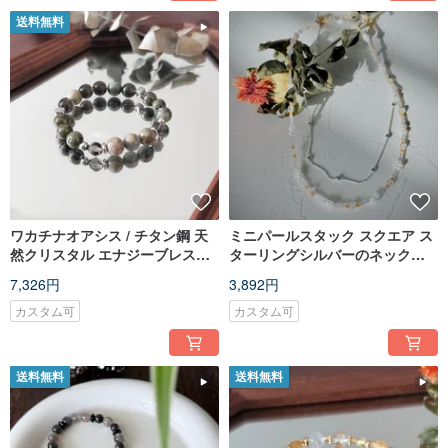
送料無料
ワカチナオアシス / チタン鋼 天
ミニパールスタック スクエア ス
然クリスタル エナジーブレスレ
ターリングシルバーのネックレ
ット / オーダーメイドギフト
ス/ 天然クリスタルエネルギー/
7,326円
3,892円
ハンドメイドネックレス
カスタム可
カスタム可
送料無料
送料無料