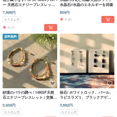
ー 天然石エナジーブレスレット/
水晶石//水晶のエネルギーを回復
カスタムギフト
7,898円
859円
5
(2)
カスタム可
5
(1)
送料無料
砂漠のバラの調べ / 14KGF天然
拾石/ ホワイトロック、パール、
石エナジーブレスレット / 交換ギ
ラピスラズリ、ブラックアゲー
フト / クリスマスプレゼント
トロックピアス/ イヤリング変更
5,609円
3,892円
可能
カスタム可
カスタム可