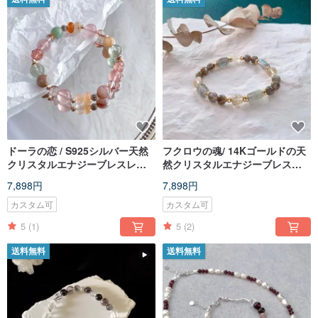
ドーラの恋 / S925シルバー天然
フクロウの魂/ 14Kゴールドの天
クリスタルエナジーブレスレッ
然クリスタルエナジーブレスレ
ト / カスタムギフト
ット/ カスタマイズされたギフト
7,898円
7,898円
カスタム可
カスタム可
5
(1)
5
(2)
送料無料
送料無料