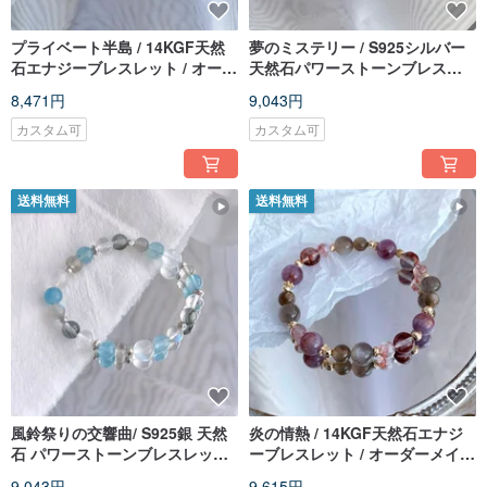
プライベート半島 / 14KGF天然
夢のミステリー / S925シルバー
石エナジーブレスレット / オーダ
天然石パワーストーンブレスレ
ーメイドギフト
ット / オーダーメイドギフト
8,471円
9,043円
カスタム可
カスタム可
送料無料
送料無料
風鈴祭りの交響曲/ S925銀 天然
炎の情熱 / 14KGF天然石エナジ
石 パワーストーンブレスレット /
ーブレスレット / オーダーメイド
オーダーメイドギフト
ギフト
9,043円
9,615円