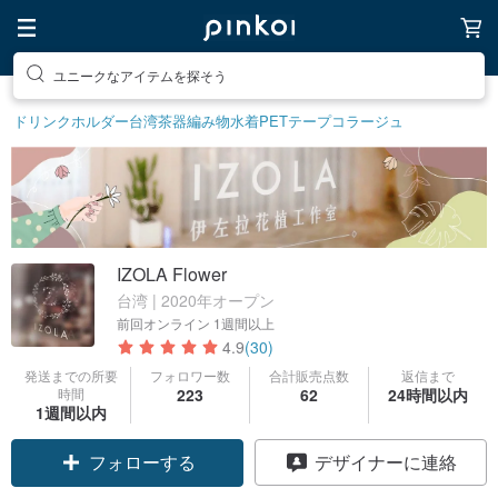
ユニークなアイテムを探そう
ドリンクホルダー
台湾茶器
編み物
水着
PETテープ
コラージュ
IZOLA Flower
台湾 | 2020年オープン
前回オンライン
1週間以上
4.9
(30)
発送までの所要
フォロワー数
合計販売点数
返信まで
時間
223
62
24時間以内
1週間以内
フォローする
デザイナーに連絡