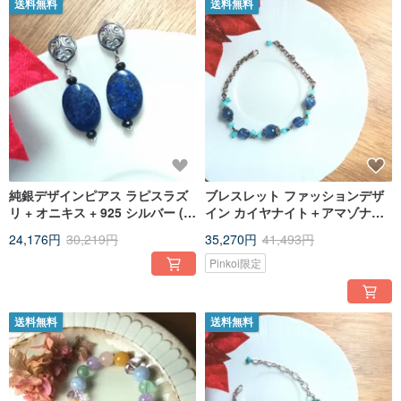
送料無料
送料無料
純銀デザインピアス ラピスラズ
ブレスレット ファッションデザ
リ + オニキス + 925 シルバー (ピ
イン カイヤナイト＋アマゾナイ
アス針)
ト＋925 シルバーチェーン
24,176円
30,219円
35,270円
41,493円
Pinkoi限定
送料無料
送料無料