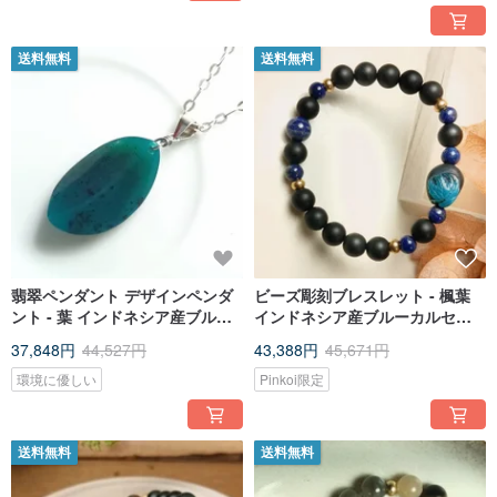
「団らん──持続可能な工芸展」で「和風握り寿司」「手作り小さな餅」「跳躍
の瞬間」の 3 作品を展示
2017 年 作品「枯れ蓮に宿る春」が桃園市桃源美術展で佳作を受賞
2018 年 国父紀念館で《謝忠仁 玉彫 30 年個展──文化の継承》を開催
送料無料
送料無料
2019 年 1 月から 6 月、国立台湾工芸研究発展センターの招待により、総統府
ギャラリー「饗宴・幸福」展で「瑞祥を運ぶ龍」を展示
2020 年 「心を彩る芸術──台湾工芸発展協会精品展」を、新竹県政府文化局で
2020 年 7 月 29 日から 8 月 16 日まで、国立台湾工芸研究発展センター台北当
代工芸デザイン分館で 2020 年 10 月 6 日から 2021 年 2 月 28 日まで共同開催
2021 年 10 月から 11 月、国立台湾工芸研究発展センター主催「創意・再生・
グリーンクラフト」で「和風握り寿司」を展示
「手作り小さな餅」が 2021 台湾工芸コンテストに入選し、国立台湾工芸研究
発展センター台北当代工芸デザイン分館、新光三越信義新天地、新光三越台南
西門店および台中店を巡回展示
翡翠ペンダント デザインペンダ
ビーズ彫刻ブレスレット - 楓葉
ント - 葉 インドネシア産ブルー
インドネシア産ブルーカルセド
サファイア/インドネシア産ブル
ニー＋オブシディアン＋ラピス
37,848円
44,527円
43,388円
45,671円
ーカルセドニー
ラズリ＋真鍮／マット仕上げ
環境に優しい
Pinkoi限定
送料無料
送料無料