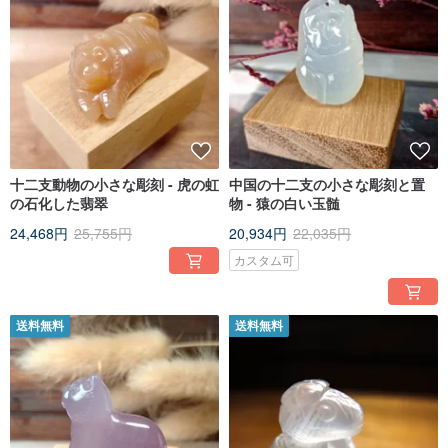
十二支動物の小さな彫刻 - 虎の虹
中国の十二支の小さな彫刻と置
の石化した翡翠
物 - 猿の白い玉髄
24,468円
25,755円
20,934円
22,035円
カスタム可
送料無料
送料無料