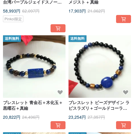
台湾パープルジェイドスノー＋
メジスト + 真鍮
ウッドオパール＋オブシディア
58,993円
62,097円
17,903円
21,062円
ン／マット仕上げで手触りも良
く、育てて楽しめます
Pinkoi限定
送料無料
送料無料
ブレスレット 青金石＋木化玉＋
ブレスレット ビーズデザイン ラ
黒曜石＋真鍮
ピスラズリ＋ゴールドコーラル
＋オブシディアン＋ココナッツ
20,822円
24,496円
23,254円
27,357円
シェル