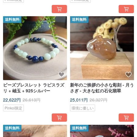
送料無料
送料無料
ビーズブレスレット ラピスラズ
新年のご挨拶の小さな彫刻 - 月う
リ + 岫玉 + 925シルバー
さぎ - 大きな虹の石化翡翠
22,622円
26,613円
25,011円
26,327円
Pinkoi限定
環境に優しい
送料無料
送料無料