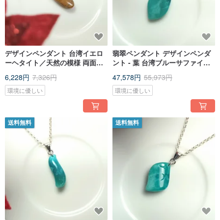
デザインペンダント 台湾イエロ
翡翠ペンダント デザインペンダ
ーヘタイト／天然の模様 両面着
ント - 葉 台湾ブルーサファイア/
用可能 シンプルなコーディネー
台湾ブルーカルセドニー
6,228円
7,326円
47,578円
55,973円
トに／
環境に優しい
環境に優しい
送料無料
送料無料