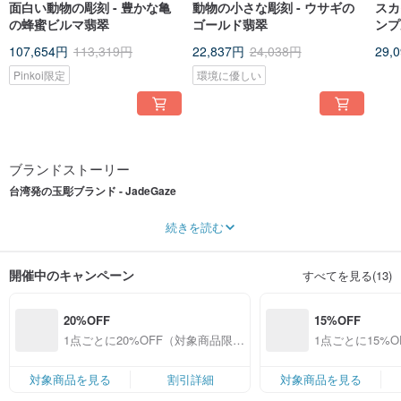
面白い動物の彫刻 - 豊かな亀
動物の小さな彫刻 - ウサギの
スカ
の蜂蜜ビルマ翡翠
ゴールド翡翠
ンプ
ック
107,654円
113,319円
22,837円
24,038円
29,
Pinkoi限定
環境に優しい
ブランドストーリー
台湾発の玉彫ブランド - JadeGaze
すべての玉石作品は、一点ずつ手作業で彫刻されています。伝統工芸の技術に
続きを読む
現代的な発想を取り入れ、天然素材が持つ色合いや模様に合わせて、それぞれ
異なるデザインに仕上げています。一点一点が唯一無二の個性を持つ作品を通
して、玉彫工芸の収集価値を伝え、新しい玉石文化を広めています。
開催中のキャンペーン
すべてを見る(13)
JadeGaze デザインスタジオの主なデザイナー：
20%OFF
15%OFF
玉彫クリエイティブディレクター - 謝忠仁
30 年以上の経験を持つ台湾の玉彫工芸デザイナーです。その後、仲間を迎えて
1点ごとに20%OFF（対象商品限
1点ごとに15%
JadeGaze チームを結成し、共同制作を通して作品に多様で日常に寄り添う要
定）
定）
素を取り入れてきました。繊細な彫刻技術により、石材が持つ天然の模様や色
彩を巧みに生かし、躍動感あふれる造形へと仕上げています。
対象商品を見る
割引詳細
対象商品を見る