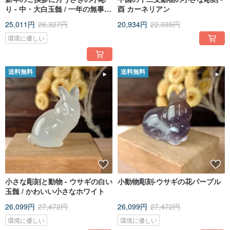
り - 中・大白玉髄 / 一年の無事を
酉 カーネリアン
祈る /
25,011円
26,327円
20,934円
22,035円
環境に優しい
送料無料
送料無料
小さな彫刻と動物 - ウサギの白い
小動物彫刻-ウサギの花パープル
玉髄 / かわいい小さなホワイト
26,099円
27,472円
26,099円
27,472円
環境に優しい
環境に優しい