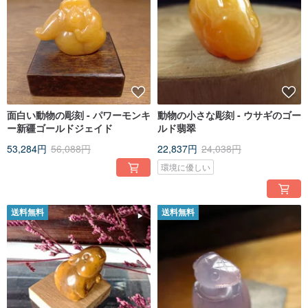
面白い動物の彫刻 - パワーモンキ
動物の小さな彫刻 - ウサギのゴー
ー新疆ゴールドジェイド
ルド翡翠
53,284円
56,088円
22,837円
24,038円
環境に優しい
送料無料
送料無料