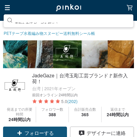
素敵な生活グッズを探そう
PETテープ
水着
編み物
スヌーピー
送料無料
シール帳
JadeGaze｜台湾玉彫工芸ブランド🚩新作入
荷！
台湾 | 2021年オープン
前回オンライン
24時間以内
5.0
(202)
発送までの所要
フォロワー数
合計販売点数
返信まで
時間
388
365
24時間以内
24時間以内
クーポン取得
デザイナーに連絡