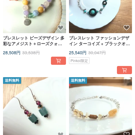
ブレスレット ビーズデザイン 多
ブレスレット ファッションデザ
彩なアメジスト＋ローズクォー
イン ターコイズ + ブラックオニ
ツ＋フローライト＋ブルーレー
キス + パール + 925 シルバーチ
28,508円
33,538円
25,540円
30,047円
スアゲート＋トパーズ
ェーン
Pinkoi限定
送料無料
送料無料