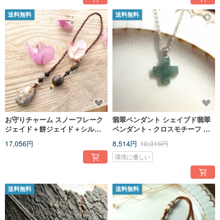
送料無料
送料無料
お守りチャーム スノーフレーク
翡翠ペンダント シェイプド翡翠
ジェイド＋餅ジェイド＋シルバ
ペンダント - クロスモチーフ オ
ー＋ブラックオニキス＋トパー
イルグリーンミャンマー翡翠
17,056円
8,514円
10,016円
ズ＋ウッド／ユニセックス／
環境に優しい
送料無料
送料無料