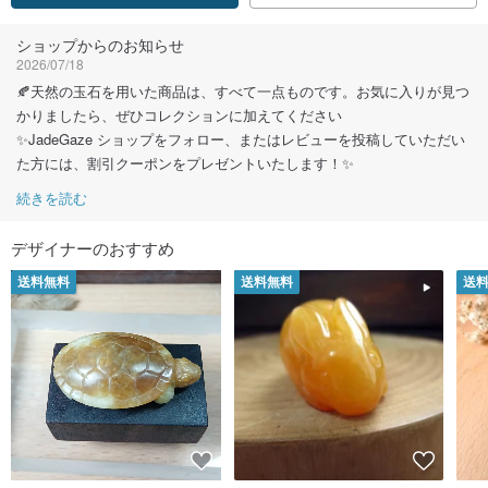
フォローする
ショップからのお知らせ
2026/07/18
🍂天然の玉石を用いた商品は、すべて一点ものです。お気に入りが見つ
かりましたら、ぜひコレクションに加えてください
✨JadeGaze ショップをフォロー、またはレビューを投稿していただい
た方には、割引クーポンをプレゼントいたします！✨
続きを読む
デザイナーのおすすめ
送料無料
送料無料
送