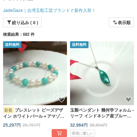
2001 年 花蓮国際芸術祭の郷土創作エリアに招かれ、実演彫刻を行う
2002 年 第 10 回台湾工芸デザインコンテスト「工芸の夢」──入選；1 月、新
JadeGaze｜台湾玉彫工芸ブランド🚩新作入荷！
竹県文化局玉石合同展
5 月、彰化県「花と木のカーニバル」──螺渓石硯彫刻・玉石合同展
10 月から 12 月、新光三越文教基金会と花蓮文化局の共同主催による
絞り込み ( 0 )
表示順
「石のワンダーランド」に招かれ、新光三越百貨店の台湾北部・中部・南部各
会場で展示
検索結果：682 件
2003 年 国立工芸研究院の招待により、総統府「台東地方工芸展」で「蓮の生
態風景」などを展示
送料無料
送料無料
2004 年 3 月から 6 月、国立教育ラジオ「芸術文化回廊──謝忠仁玉石彫刻展」
第 12 回台湾工芸デザインコンテスト「工芸の夢」──入選
10 月から 2005 年 1 月、中正紀念堂で個展を開催
2005 年 国立台湾博物館の招待により、郷土彫刻作品「台湾グルメ──魯肉飯」
を展示
6 月から 9 月、チェコ国立博物館との交流展「千の顔を持つフォルモサ特別
展」に出展
JadeGaze ブランドを設立し、百貨店に常設売場を開設
12 月中旬、太平洋 Sogo 百貨店「工芸の達人」に出展
2007 年 国立台湾工芸研究所主催、行政院ギャラリー
「工芸との距離ゼロ──暮らしの工芸応用特別展」に招待出展
2008 年 国立台湾工芸研究所「台湾工芸コンテスト」で、作品「和風握り寿
司」が入選
2012 年 文化部および国立台湾工芸研究発展センター主催
ブレスレット ビーズデザ
玉製ペンダント 幾何学フォルム -
新着
「台湾工芸コンテスト」で、作品「半思」が伝統工芸部門に入選
リーフ インドネシア産ブルーサ
イン ホワイトパール＋アマゾナ
台南市第 21 回「南瀛賞」工芸部門で、作品「静かな森と山水」が入選
ファイア / インドネシア産ブルー
イト
2013 年 国父紀念館「両岸玉彫交流名匠展」に出展し、台湾玉彫名匠エリアへ
25,297円
29,761円
32,984円
38,804円
カルセドニー / 両面着用可能
の参加に招かれる
環境に優しい
2016 年 国立台湾工芸研究発展センターの招待により、総統府ギャラリー