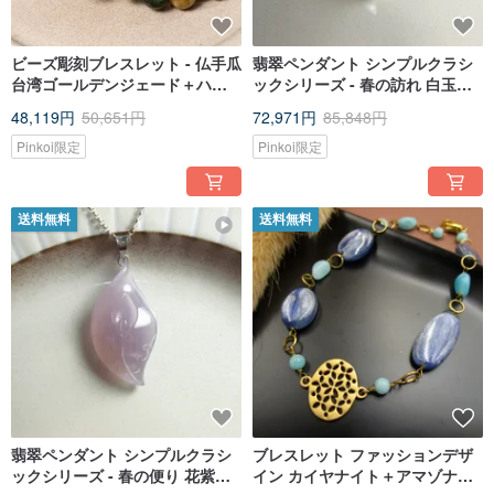
ビーズ彫刻ブレスレット - 仏手瓜
翡翠ペンダント シンプルクラシ
台湾ゴールデンジェード＋ハニ
ックシリーズ - 春の訪れ 白玉髄/
ーミャンマージェイド＋台湾レ
カラーの花のデザイン
48,119円
50,651円
72,971円
85,848円
インボーライスケーキジェード
Pinkoi限定
Pinkoi限定
送料無料
送料無料
翡翠ペンダント シンプルクラシ
ブレスレット ファッションデザ
ックシリーズ - 春の便り 花紫玉/
イン カイヤナイト＋アマゾナイ