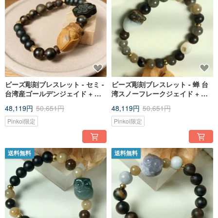
ビーズ彫刻ブレスレット - セミ -
ビーズ彫刻ブレスレット - 蝉 台
台湾産ゴールデンジェイド + 黒
湾スノーフレークジェイド + ホ
曜石 + 珪化木 +ブラック/ マット
ータンジェイド + 珪化木 + 真鍮
48,119円
50,651円
48,119円
50,651円
仕上げ
／マットな質感で手になじみ、
時間をかけて育てられます。
Pinkoi限定
Pinkoi限定
送料無料
送料無料