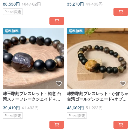
カラーリリーの花のデザイン
ト＋シルバーゴールドK
88,538円
104,162円
35,270円
41,493円
Pinkoi限定
送料無料
送料無料
珠玉彫刻ブレスレット - 如意 台
珠数彫刻ブレスレット - かぼちゃ
湾スノーフレークジェイド＋オ
台湾ゴールデンジェード+オブシ
ブシディアン＋紫檀／マット
ディアン+珪化木+真鍮/マット仕
39,419円
41,493円
48,662円
51,223円
上げ
Pinkoi限定
Pinkoi限定