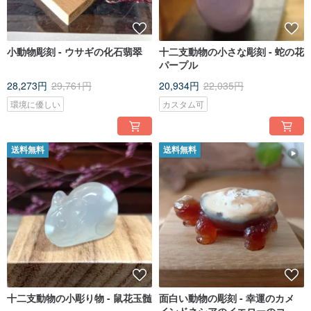
小動物彫刻 - ウサギの化石翡翠
十二支動物の小さな彫刻 - 蛇の花
パープル
28,273円
29,761円
20,934円
22,035円
環境に優しい
カスタム可
送料無料
送料無料
十二支動物の小彫り物 - 鼠花玉髄
面白い動物の彫刻 - 幸運のカメ