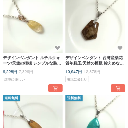
デザインペンダント ルチルクォ
デザインペンダント 台湾産柴花
ーツ/天然の模様 シンプルな装い
質年糕玉/天然の模様 控えめなア
に/
クセントに/
6,228円
7,326円
10,947円
12,878円
環境に優しい
環境に優しい
送料無料
送料無料