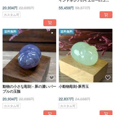
インドネシアのイエローのココ
ナッツ翡翠
20,934円
22,035円
55,459円
58,377円
カスタム可
送料無料
送料無料
動物の小さな彫刻 - 豚の濃いパー
小動物彫刻-豚秀玉
プルの玉髄
20,934円
22,035円
22,837円
24,038円
カスタム可
カスタム可