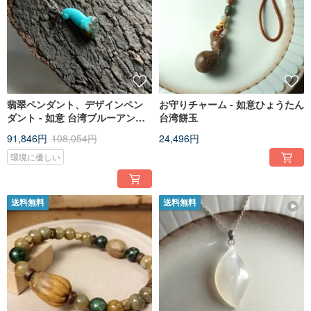
翡翠ペンダント、デザインペン
お守りチャーム - 如意ひょうたん
ダント - 如意 台湾ブルーアンバ
台湾餅玉
ー／シンプルで合わせやすく、
91,846円
108,054円
24,496円
両面着用可能／
環境に優しい
送料無料
送料無料