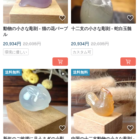
動物の小さな彫刻 - 猫の花パープ
十二支の小さな彫刻 - 蛇白玉髄
ル
20,934円
22,035円
20,934円
22,035円
環境に優しい
カスタム可
送料無料
送料無料
新年のご挨拶に月うさぎの小彫
中国の十二支動物の小さな彫刻 -