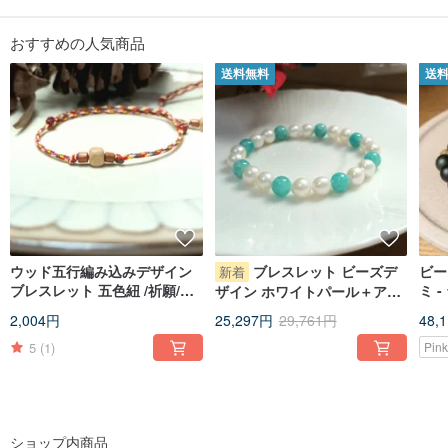
ジュエリーデザイナー - Penny
天然の玉石、真珠、水晶、さまざまな宝石を用い、台湾の玉彫デザインと組み
合わせながら、若い世代にも親しみやすいハンドメイドジュエリーを制作して
おすすめの人気商品
います。デザイン性のある玉石ペンダント、モダンな玉石ブレスレット、ピア
ス・イヤリングなどを展開。銀線を用いた手仕事は繊細で上質な印象を与え、
送料無料
送
さまざまな場面で身に着けられます。手編みのブレスレットやネックレスは、
クラシカルで優雅かつ華やかな雰囲気が魅力です。天然石は長く保存しやす
く、お手入れもしやすい素材で、多彩なデザインを取りそろえています。
⚜JadeGaze の商品カテゴリー⚜
|| 玉石を組み合わせたデザイン
ピアス・イヤリング
pinkoi.com/store/jadegaze?
category=...
|| 玉石・水晶・シルバーの
ブレスレット
pinkoi.com/store/jadegaze?
catp=grou...
|| クラシカル＆モダンデザインの
ネックレス
pinkoi.com/store/jadegaze?
catp=grou...
|| 多彩な造形の玉石
ペンダント
pinkoi.com/store/jadegaze?tag=%E7%8...
ウッド五行編み込みデザイン
ブレスレット ビーズデ
ビー
新着
|| 玉彫の動物・干支
オブジェ
pinkoi.com/store/jadegaze?catp=grou...
ブレスレット 五色紐 /祈願/五
ミ 
ザイン ホワイトパール＋アマ
行で幸運を呼ぶ/
ド 
-
玉彫クリエイティブディレクター・謝忠仁 略歴
-
ゾナイト
2,004円
25,297円
29,761円
48,
ク/
1973 年 作者・謝忠仁、彰化県芳苑郷に生まれる
5
(1)
Pin
1988 年 台北で玉彫技術を学ぶ
1993 年 高等職業学校の広告デザイン科で学び、デザインの概念を作品に取り
入れる
1994 年 自身の工房を設立
2000 年 第 14 回南瀛美術展工芸部門──作品「機をうかがう」が佳作
8 月、国父紀念館の玉石合同展に出展
ショップ内商品