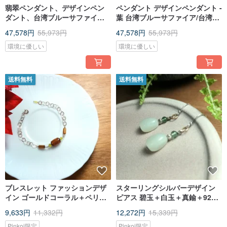
翡翠ペンダント、デザインペン
ペンダント デザインペンダント -
ダント、台湾ブルーサファイア
葉 台湾ブルーサファイア/台湾ブ
／台湾ブルーカルセドニー
ルーカルセドニー/両面着用可能
47,578円
55,973円
47,578円
55,973円
環境に優しい
環境に優しい
送料無料
送料無料
ブレスレット ファッションデザ
スターリングシルバーデザイン
イン ゴールドコーラル＋ペリド
ピアス 碧玉＋白玉＋真鍮＋925
ット＋925 シルバーチェーン
シルバー（ピアスフック）/クラ
9,633円
11,332円
12,272円
15,339円
シカルでエレガント/
Pinkoi限定
Pinkoi限定