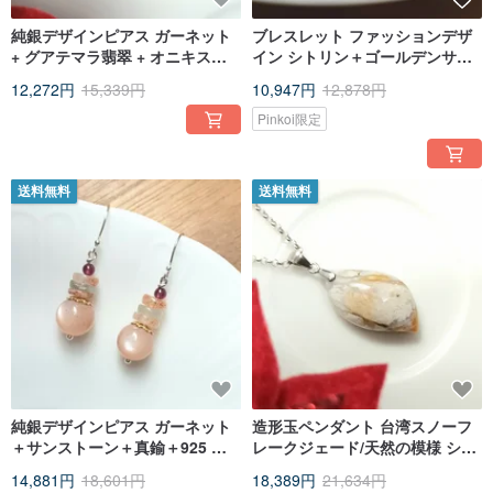
純銀デザインピアス ガーネット
ブレスレット ファッションデザ
+ グアテマラ翡翠 + オニキス
イン シトリン＋ゴールデンサン
+925 シルバー（ピアスフック）
ゴ＋パール＋925 シルバーチェ
12,272円
15,339円
10,947円
12,878円
ーン
Pinkoi限定
送料無料
送料無料
純銀デザインピアス ガーネット
造形玉ペンダント 台湾スノーフ
＋サンストーン＋真鍮＋925 シ
レークジェード/天然の模様 シン
ルバー（ピアスフック）
プルな装いに/
14,881円
18,601円
18,389円
21,634円