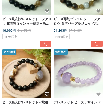
ビーズ彫刻ブレスレット - フクロ
ビーズ彫刻ブレスレット – フク
ウ 花青種ミャンマー翡翠＋黒檀
ロウ 台湾パープルジェイドスノ
＋真鍮／マット仕上げ
ー＋ハニーミャンマージェイド
48,880円
51,452円
54,263円
57,118円
＋珪化木＋真鍮／マット
Pinkoi限定
Pinkoi限定
送料無料
送料無料
ビーズ彫刻ブレスレット - 紫蓮
ブレスレット ビーズデザイン ア