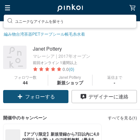
ユニークなアイテムを探そう
編み物
台湾茶器
PETテープ
シール帳
毛糸
水着
Janet Pottery
マレーシア | 2017年オープン
前回オンライン
1週間以上
0.0
(0)
フォロワー数
Janet Pottery
返信まで
44
新規ショップ
-
フォローする
デザイナーに連絡
開催中のキャンペーン
すべてを見る(1)
【アプリ限定】新規登録から7日以内に4,0
00円以上お買いもので送料無料（最大500