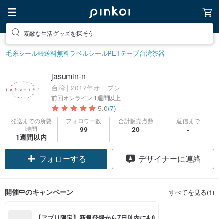
素敵な生活グッズを探そう
毛糸
シール帳
送料無料
ラベルシール
PETテープ
台湾茶器
jasumin-n
台湾 | 2017年オープン
前回オンライン
1週間以上
5.0
(7)
発送までの所要
フォロワー数
合計販売点数
返信まで
時間
99
20
-
クーポン取得
1週間以内
フォローする
デザイナーに連絡
開催中のキャンペーン
すべてを見る(1)
【アプリ限定】新規登録から7日以内に4,0