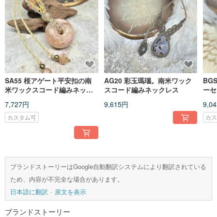
SA55 桜アゲート平安扣の南
AG20 彩玉瑪瑙。南米ワック
BG
米ワックスコード編みネック
スコード編みネックレス
ーセ
レス
ワッ
7,727円
9,615円
9,0
ット
カスタム可
カ
ブランドストーリーはGoogle自動翻訳システムにより翻訳されている
ため、内容が不完全な場合があります。
日本語に翻訳
原文を表示
ブランドストーリー