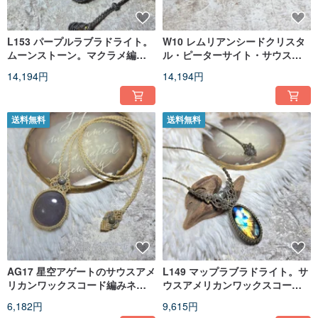
L153 パープルラブラドライト。
W10 レムリアンシードクリスタ
ムーンストーン。マクラメ編み
ル・ピーターサイト・サウスア
ネックレス
メリカンワックスコード編みネ
14,194円
14,194円
ックレス
送料無料
送料無料
AG17 星空アゲートのサウスアメ
L149 マップラブラドライト。サ
リカンワックスコード編みネッ
ウスアメリカンワックスコード
クレス
編みネックレス
6,182円
9,615円