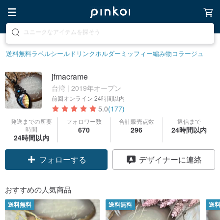
素敵な生活グッズを探そう
送料無料
ラベルシール
ドリンクホルダー
ミッフィー
編み物
コラージュ
jfmacrame
台湾 | 2019年オープン
前回オンライン
24時間以内
5.0
(177)
発送までの所要
フォロワー数
合計販売点数
返信まで
時間
670
296
24時間以内
24時間以内
フォローする
デザイナーに連絡
おすすめの人気商品
送料無料
送料無料
送