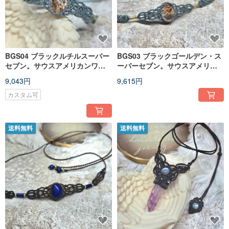
BGS04 ブラックルチルスーパー
BGS03 ブラックゴールデン・ス
セブン。サウスアメリカンワッ
ーパーセブン。サウスアメリカ
クスコード編みブレスレット
ンワックスコード編みネックレ
9,043円
9,615円
ス
カスタム可
送料無料
送料無料