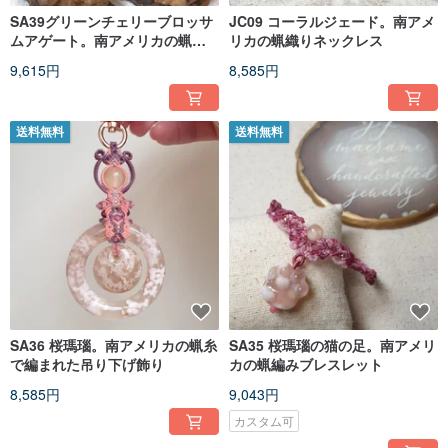
SA39グリーンチェリーブロッサ
JC09 コーラルジェード。南アメ
ムアゲート。南アメリカの蝋織
リカの蝋織りネックレス
りネックレス
9,615円
8,585円
送料無料
送料無料
SA36 桜瑪瑙。南アメリカの蝋糸
SA35 桜瑪瑙の猫の足。南アメリ
で編まれた吊り下げ飾り
カの蝋編みブレスレット
8,585円
9,043円
カスタム可