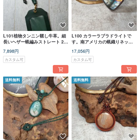
L101植物タンニン鞣し牛革。細
L100 カラーラブラドライトで
長いヘザー蝋編みストレート 2
す。南アメリカの蝋織りネック
カード ID ホルダー
レス
7,898円
17,056円
カスタム可
カスタム可
送料無料
送料無料