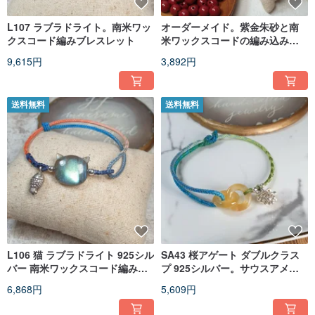
L107 ラブラドライト。南米ワッ
オーダーメイド。紫金朱砂と南
クスコード編みブレスレット
米ワックスコードの編み込みブ
レスレット
9,615円
3,892円
送料無料
送料無料
L106 猫 ラブラドライト 925シル
SA43 桜アゲート ダブルクラス
バー 南米ワックスコード編みブ
プ 925シルバー。サウスアメリ
レスレット
カンワックスコード編みブレス
6,868円
5,609円
レット