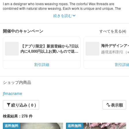
I am a designer who loves weaving ropes. The colorful Wax threads are
combined with natural stone weaving. Each work is unique and unique. The
inspiration is designed based on Stone. If you like the same design, you can
続きを読む
customize it by private message and we will help you. Discuss color matching
with Stone and make your own accessories.
開催中のキャンペーン
すべてを見る(4)
海外デザインア
【アプリ限定】新規登録から7日以
入
内に4,000円以上お買いもので送料
越境送料割引（
無料（最大500円OFF）
割引詳細
割引詳
ショップ内商品
jfmacrame
絞り込み ( 0 )
表示順
検索結果：278 件
送料無料
送料無料