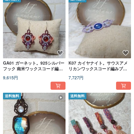
GA01 ガーネット。925シルバー
K07 カイヤナイト。サウスアメ
フック 南米ワックスコード編み
リカンワックスコード編みブレ
ピアス
スレット
9,615円
7,727円
送料無料
送料無料