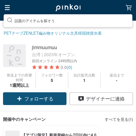
話題のアイテムを探そう
PETテープ
ZENLET
編み物
オリジナル文具
韓国雑貨
水着
jimmuumuu
台湾 | 2023年オープン
前回オンライン
24時間以内
0.0
(0)
発送までの所要
フォロワー数
合計販売点数
返信まで
時間
5
1
-
1週間以上
フォローする
デザイナーに連絡
開催中のキャンペーン
すべてを見る(1)
【アプリ限定】新規登録から7日以内に4,0