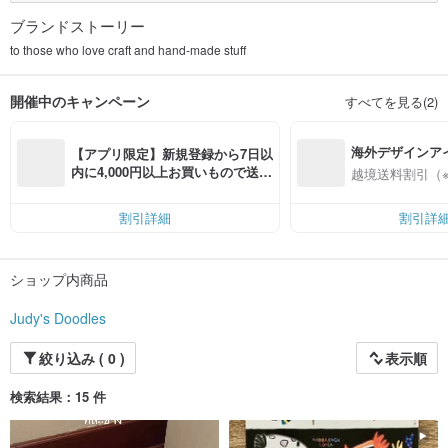
ブランドストーリー
to those who love craft and hand-made stuff
開催中のキャンペーン
すべてを見る(2)
海外デザインア
【アプリ限定】新規登録から7日以
入
内に4,000円以上お買いもので送料
越境送料割引（
無料（最大500円OFF）
割引詳細
割引詳
ショップ内商品
Judy's Doodles
絞り込み ( 0 )
表示順
検索結果：15 件