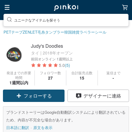
ユニークなアイテムを探そう
PETテープ
ZENLET
毛糸
タンブラー
韓国雑貨
ラベラーシール
Judy's Doodles
タイ | 2018年オープン
前回オンライン
1週間以上
5.0
(5)
発送までの所要
フォロワー数
合計販売点数
返信まで
時間
27
15
-
1週間以内
クーポン取得
デザイナーに連絡
フォローする
ブランドストーリーはGoogle自動翻訳システムにより翻訳されている
ため、内容が不完全な場合があります。
日本語に翻訳
原文を表示