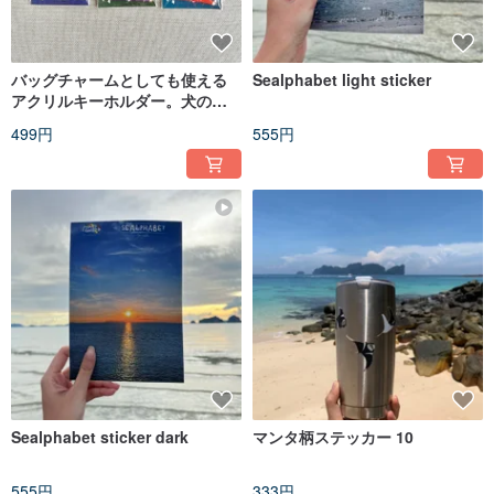
バッグチャームとしても使える
Sealphabet light sticker
アクリルキーホルダー。犬のデ
ザイン。両面で異なる表情。動
499円
555円
物好きの方へ。
Sealphabet sticker dark
マンタ柄ステッカー 10
555円
333円