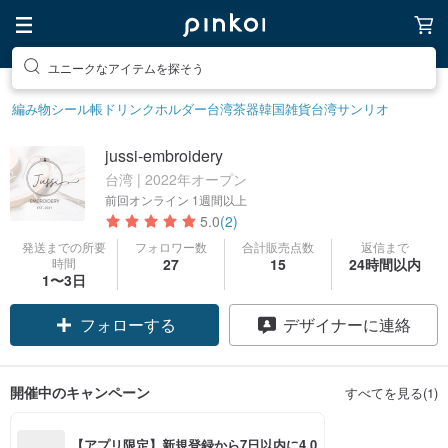
ユニークなアイテムを探そう
編み物
シール帳
ドリンクホルダー
台湾茶器
韓国雑貨
台湾サンリオ
jussi-embroidery
台湾 | 2022年オープン
前回オンライン
1週間以上
5.0
(2)
発送までの所要
フォロワー数
合計販売点数
返信まで
時間
27
15
24時間以内
1〜3日
フォローする
デザイナーに連絡
開催中のキャンペーン
すべてを見る(1)
【アプリ限定】新規登録から7日以内に4,0