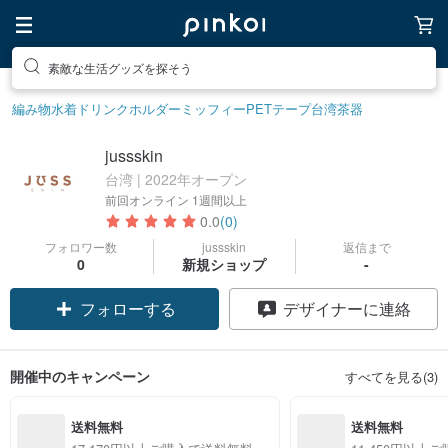
素敵な生活グッズを探そう
編み物
水着
ドリンクホルダー
ミッフィー
PETテープ
台湾茶器
jussskin
台湾 | 2022年オープン
前回オンライン
1週間以上
0.0
(0)
フォロワー数
jussskin
返信まで
0
新規ショップ
-
フォローする
デザイナーに連絡
開催中のキャンペーン
すべてを見る(3)
送料無料
送料無料