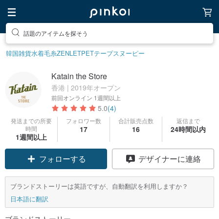
話題のアイテムを探そう
韓国雑貨
水着
毛糸
ZENLET
PETテープ
スヌーピー
Katain the Store
香港 | 2019年オープン
前回オンライン
1週間以上
5.0
(4)
発送までの所要
フォロワー数
合計販売点数
返信まで
時間
17
16
24時間以内
1週間以上
フォローする
デザイナーに連絡
ブランドストーリーは英語ですが、自動翻訳を利用しますか？
日本語に翻訳
ブランドストーリー