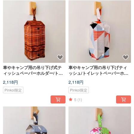
車やキャンプ用の吊り下げ式テ
車やキャンプ用の吊り下げティ
ィッシュペーパーホルダー/トイ
ッシュ/トイレットペーパーホル
レットペーパーホルダー = 模造
ダー = 幾何学的なカラーブロッ
2,118円
2,118円
籐編み
ク
Pinkoi限定
Pinkoi限定
5
(1)