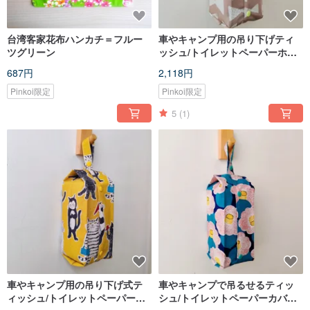
台湾客家花布ハンカチ＝フルー
車やキャンプ用の吊り下げティ
ツグリーン
ッシュ/トイレットペーパーホル
ダー = リボン
687円
2,118円
Pinkoi限定
Pinkoi限定
5
(1)
車やキャンプ用の吊り下げ式テ
車やキャンプで吊るせるティッ
ィッシュ/トイレットペーパーホ
シュ/トイレットペーパーカバー