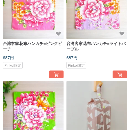
台湾客家花布ハンカチ=ピンクピ
台湾客家花布ハンカチ=ライトパ
ーチ
ープル
687円
687円
Pinkoi限定
Pinkoi限定