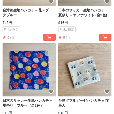
台湾綿生地ハンカチ＝花＝ダー
日本のサッカー生地ハンカチ =
クブルー
夏祭り = オフホワイト (全2色)
745円
916円
Pinkoi限定
Pinkoi限定
5
(1)
5
(1)
日本のサッカー生地ハンカチ＝
台湾ダブルガーゼハンカチ = 猫
夏祭り＝ブルー（全2色）
星人
916円
916円