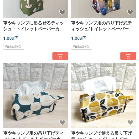
車やキャンプに吊るせるティッ
車やキャンプ用の吊り下げ式テ
シュ・トイレットペーパーカバ
ィッシュ/トイレットペーパーホ
ー＝和風生地＝キノコのイラス
ルダー = 小さな町
1,889円
1,889円
ト
Pinkoi限定
Pinkoi限定
車やキャンプ用の吊り下げティ
車やキャンプで使える吊り下げ
ッシュ/トイレットペーパーカバ
ティッシュ・トイレットペーパ