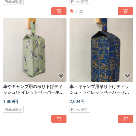
Pinkoi限定
Pinkoi限定
5
(2)
車やキャンプ用の吊り下げティ
車・キャンプ用吊り下げティッ
ッシュ/トイレットペーパーホル
シュ・トイレットペーパーセッ
ダー = スケッチ猫
ト＝小窓用（2色）
1,889円
2,004円
Pinkoi限定
Pinkoi限定