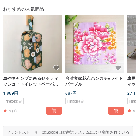
おすすめの人気商品
車やキャンプに吊るせるティ
台湾客家花布ハンカチ=ライト
車用
ッシュ・トイレットペーパー
パープル
ィッ
カバー＝メルヘンガーデン
流動
1,889円
687円
2,1
（全4色）
Pinkoi限定
Pinkoi限定
Pin
5
(1)
5
ブランドストーリーはGoogle自動翻訳システムにより翻訳されている