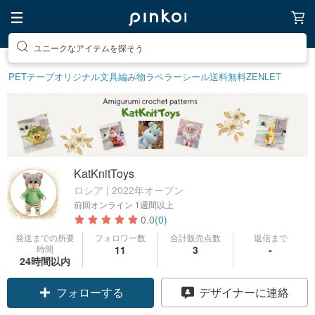
ユニークなアイテムを探そう
PETテープ
オリジナル文具
編み物
ラベラーシール
送料無料
ZENLET
KatKnitToys
ロシア | 2022年オープン
前回オンライン
1週間以上
0.0
(0)
発送までの所要
フォロワー数
合計販売点数
返信まで
時間
11
3
-
24時間以内
フォローする
デザイナーに連絡