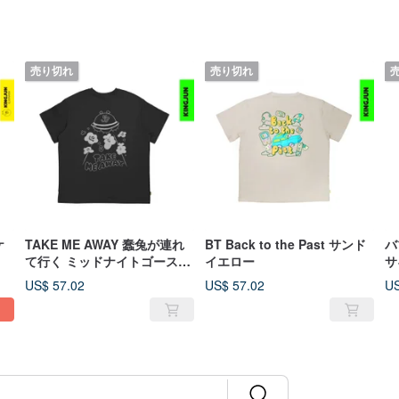
売り切れ
売り切れ
ケ
TAKE ME AWAY 蠢兔が連れ
BT Back to the Past サンド
バ
て行く ミッドナイトゴースト
イエロー
サ
ブラック
US$ 57.02
US$ 57.02
US