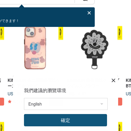
ができます！
話
KINGJUN 金二層携帯電話ケ
KINGJUN 携帯電話クリップ
K
ース アホウサギ
ウイルスフラワー
B
我們建議的瀏覽環境
US$ 39.20
US$ 13.37
US
5
(1)
確定