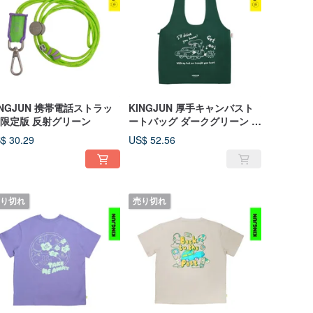
INGJUN 携帯電話ストラッ
KINGJUN 厚手キャンバスト
 限定版 反射グリーン
ートバッグ ダークグリーン レ
ーシングカー
$ 30.29
US$ 52.56
り切れ
売り切れ