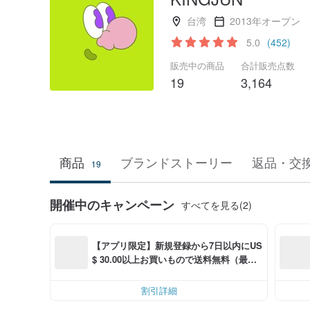
台湾
2013年オープン
5.0
(452)
販売中の商品
合計販売点数
19
3,164
商品
ブランドストーリー
返品・交
19
開催中のキャンペーン
すべてを見る(2)
【アプリ限定】新規登録から7日以内にUS
$ 30.00以上お買いもので送料無料（最大U
S$ 6.00OFF）
割引詳細