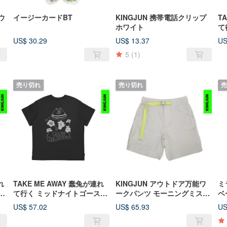
ウ
イージーカードBT
KINGJUN 携帯電話クリップ
T
ホワイト
て
ー
US$ 30.29
US$ 13.37
US
5
(1)
売り切れ
売り切れ
売
れ
TAKE ME AWAY 蠢兔が連れ
KINGJUN アウトドア万能ワ
ミ
イ
て行く ミッドナイトゴースト
ークパンツ モーニングミスト
ベ
ブラック
アイボリー
す
US$ 57.02
US$ 65.93
US