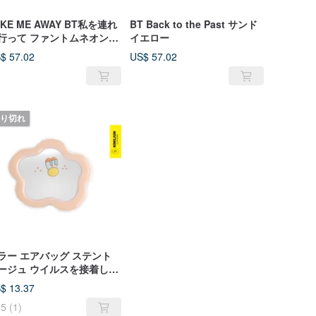
AKE ME AWAY BT私を連れ
BT Back to the Past サンド
行って ファントムネオンパ
イエロー
プル
$ 57.02
US$ 57.02
り切れ
ラー エアバッグ ステント
ージュ ウイルスを接着しま
。
$ 13.37
5
(1)