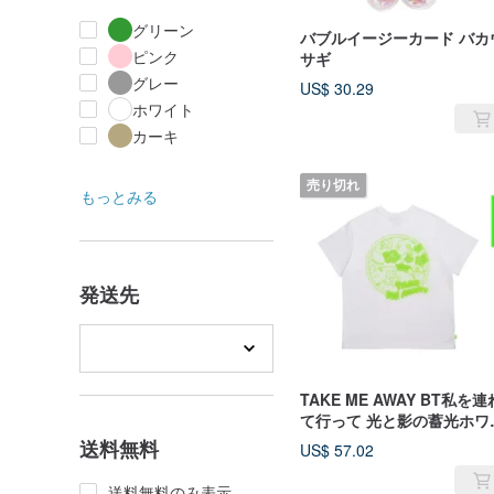
グリーン
バブルイージーカード バカ
ピンク
サギ
グレー
US$ 30.29
ホワイト
カーキ
売り切れ
もっとみる
発送先
TAKE ME AWAY BT私を連
て行って 光と影の蓄光ホワ
ト
送料無料
US$ 57.02
送料無料のみ表示