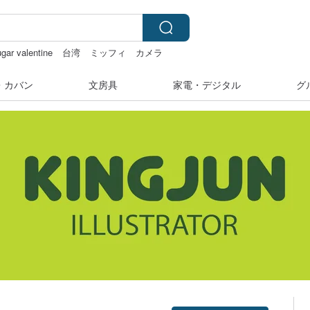
ugar valentine
台湾
ミッフィ
カメラ
・カバン
文房具
家電・デジタル
グ