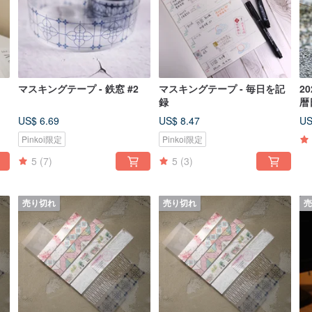
マスキングテープ - 鉄窓 #2
マスキングテープ - 毎日を記
2
録
暦
US$ 6.69
US$ 8.47
US
Pinkoi限定
Pinkoi限定
5
(7)
5
(3)
売り切れ
売り切れ
売