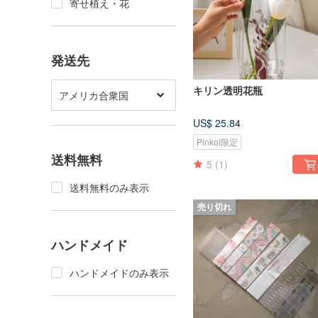
寄せ植え・花
発送先
キリン透明花瓶
アメリカ合衆国
US$ 25.84
Pinkoi限定
送料無料
5
(1)
送料無料のみ表示
売り切れ
ハンドメイド
ハンドメイドのみ表示