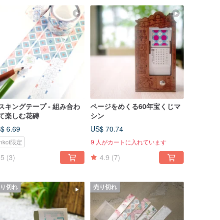
スキングテープ - 組み合わ
ページをめくる60年宝くじマ
て楽しむ花磚
シン
$ 6.69
US$ 70.74
inkoi限定
9 人がカートに入れています
5
(3)
4.9
(7)
り切れ
売り切れ