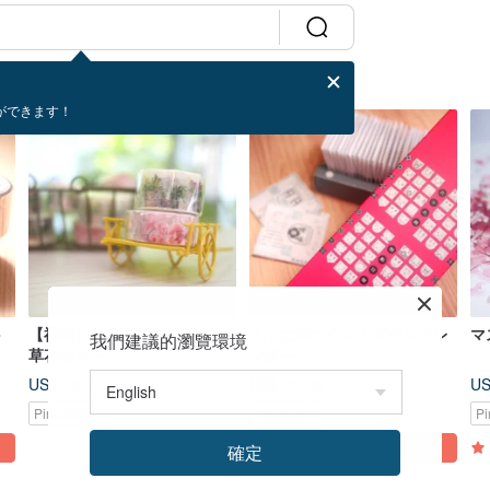
ができます！
-
【福袋】マスキングテープ -
六十太歳カウントダウンカレ
マ
我們建議的瀏覽環境
草花セット
ンダー
US$ 13.37
US$ 31.18
US
Pinkoi限定
Pinkoi限定
P
5
(2)
確定