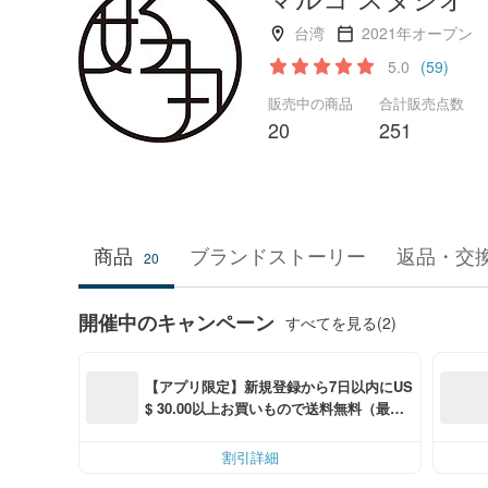
台湾
2021年オープン
5.0
(59)
販売中の商品
合計販売点数
20
251
商品
ブランドストーリー
返品・交
20
開催中のキャンペーン
すべてを見る(2)
【アプリ限定】新規登録から7日以内にUS
$ 30.00以上お買いもので送料無料（最大U
S$ 6.00OFF）
割引詳細