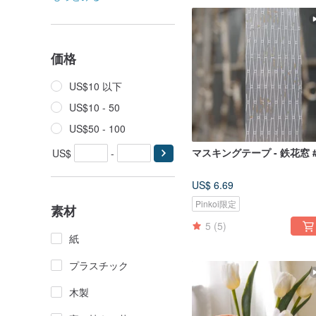
価格
US$10 以下
US$10 - 50
US$50 - 100
マスキングテープ - 鉄花窓 #
US$
-
US$ 6.69
Pinkoi限定
素材
5
(5)
紙
プラスチック
木製