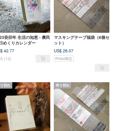
023癸卯年 生活の知恵 - 農民
マスキングテープ福袋（6個セ
日めくりカレンダー
ット）
$ 42.77
US$ 28.07
5
(12)
Pinkoi限定
り切れ
売り切れ