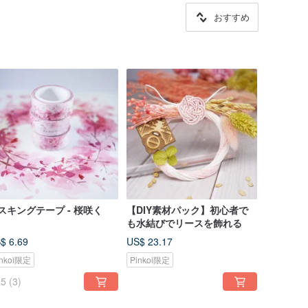
おすすめ
スキングテープ - 桜咲く
【DIY素材パック】初心者で
も水結びでリースを飾れる
$ 6.69
US$ 23.17
inkoi限定
Pinkoi限定
5
(3)