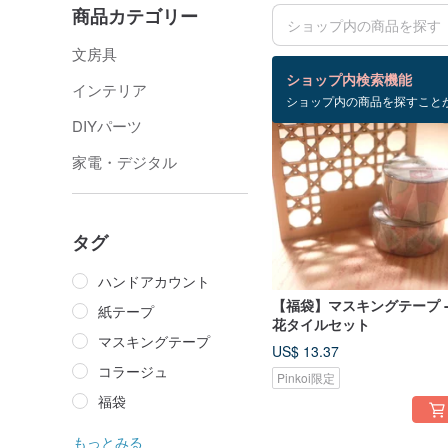
商品カテゴリー
文房具
検索結果：20 件
ショップ内検索機能
インテリア
ショップ内の商品を探すこと
DIYパーツ
家電・デジタル
タグ
ハンドアカウント
【福袋】マスキングテープ 
紙テープ
花タイルセット
マスキングテープ
US$ 13.37
コラージュ
Pinkoi限定
福袋
もっとみる