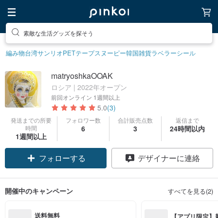
素敵な生活グッズを探そう
編み物
台湾サンリオ
PETテープ
スヌーピー
韓国雑貨
ラベラーシール
matryoshkaOOAK
ロシア | 2022年オープン
前回オンライン
1週間以上
5.0
(3)
発送までの所要
フォロワー数
合計販売点数
返信まで
時間
6
3
24時間以内
1週間以上
フォローする
デザイナーに連絡
開催中のキャンペーン
すべてを見る(2)
送料無料
【アプリ限定】