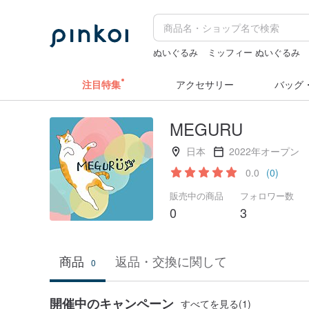
ぬいぐるみ
ミッフィー ぬいぐるみ
ミッフィ
ペンケース
zizifei
注目特集
アクセサリー
バッグ
MEGURU
日本
2022年オープン
0.0
(0)
販売中の商品
フォロワー数
0
3
商品
返品・交換に関して
0
開催中のキャンペーン
すべてを見る(1)