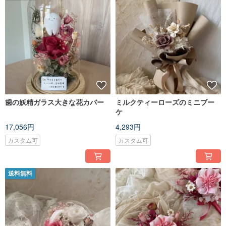
歯の妖精ガラス大きな花カバー
ミルクティーローズのミニブー
ケ
17,056円
4,293円
カスタム可
カスタム可
送料無料