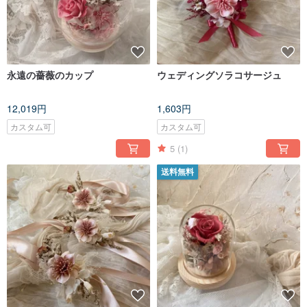
永遠の薔薇のカップ
ウェディングソラコサージュ
12,019円
1,603円
カスタム可
カスタム可
5
(1)
送料無料