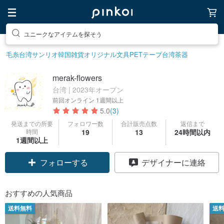
ユニークなアイテムを探そう
素敵な生活グッズを探そう
毛糸
台湾サンリオ
韓国雑貨
オリジナル文具
PETテープ
台湾茶器
merak-flowers
台湾 | 2023年オープン
前回オンライン
1週間以上
5.0
(3)
発送までの所要
フォロワー数
合計販売点数
返信まで
時間
19
13
24時間以内
1週間以上
クーポン取得
デザイナーに連絡
フォローする
おすすめの人気商品
送料無料
送