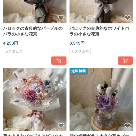
バロックの古典的なパープルの
バロックの古典的なホワイトバ
バラの小さな花束
ラの小さな花束
4,293円
3,949円
カスタム可
カスタム可
送料無料
夢のようなパープルとピンクの
歯の妖精ガラス大きな花カバー