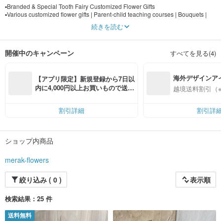
▪️Branded & Special Tooth Fairy Customized Flower Gifts
▪️Various customized flower gifts | Parent-child teaching courses | Bouquets |
Bouquets | Opening potted flowers | Glass flower cups | Corsages | All can be
続きを読む
delivered at home (potted flowers are not available for home delivery yet)
Merak Flowers design
開催中のキャンペーン
すべてを見る(4)
Berry flower arrangement
•————————————————————
Find yourself in the flower room
海外デザインア
Flowers bring people back to their original, purest heart.
【アプリ限定】新規登録から7日以
Flowers make people discover that happiness is all around them.
入
内に4,000円以上お買いもので送料
越境送料割引（
Flowers remind people of beautiful memories from the past.
無料（最大500円OFF）
It turns out that the flowers are always there and never leave
Feel the tiny happiness from flower arrangements
割引詳細
割引詳
It turns out that happiness can be so simple.
-
ショップ内商品
Merak originates from Serbian
Get a sense of oneness with the universe from small blessings.
-
merak-flowers
I hope everyone who receives the berry gift can feel happy from the bottom of
their hearts.
絞り込み ( 0 )
表示順
検索結果：25 件
送料無料