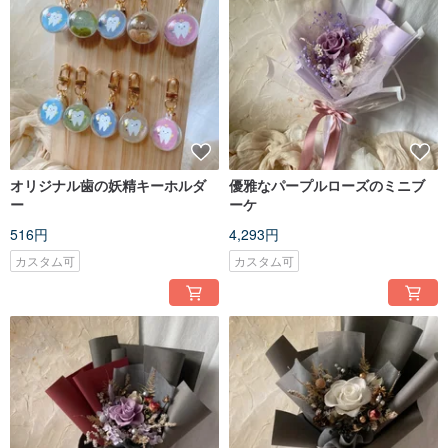
オリジナル歯の妖精キーホルダ
優雅なパープルローズのミニブ
ー
ーケ
516円
4,293円
カスタム可
カスタム可