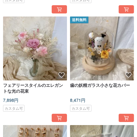
送料無料
フェアリースタイルのエレガン
歯の妖精ガラス小さな花カバー
トな光の花束
7,898円
8,471円
カスタム可
カスタム可