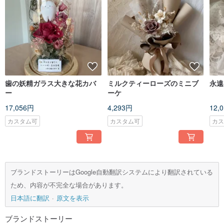
歯の妖精ガラス大きな花カバ
ミルクティーローズのミニブ
永遠
ー
ーケ
17,056円
4,293円
12,
カスタム可
カスタム可
カ
ブランドストーリーはGoogle自動翻訳システムにより翻訳されている
ため、内容が不完全な場合があります。
日本語に翻訳
原文を表示
ブランドストーリー