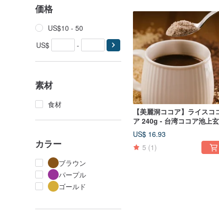
価格
US$10 - 50
US$
-
素材
食材
【美麗洞ココア】ライスコ
ア 240g - 台湾ココア池上
は、温かいものでも冷たい
US$ 16.93
のでも朝食に最適です。
カラー
5
(1)
ブラウン
パープル
ゴールド