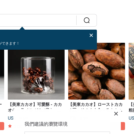
ができます！
ー
【美東カカオ】可愛酥 - カカ
【美東カカオ】ローストカカ
【
オキャラメル 120g/袋 | コー
オ豆 - そのまま食べるカカオ
粗
ヒーデザート おつまみ
ナッツ 150g/袋 100% 無糖・
ー
US$ 16.93
US$ 16.93
US
無調味
我們建議的瀏覽環境
5
(2)