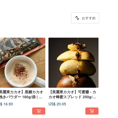
おすすめ
美麗東カカオ】黒糖カカオ
【美麗東カカオ】可蜜醬 - カ
挽きパウダー 180g/袋 | ベ
カオ蜂蜜スプレッド 250g/瓶
キング デザート 職人御用達
太麻里森林蜜
$ 16.93
US$ 20.05