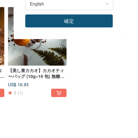
確定
コ
【美し東カカオ】カカオティ
玄米
ーバッグ (10g×10 包) 無糖チ
も
ョコレートティー 低カフェイ
US$ 16.93
ン
5
(1)