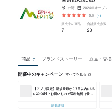
台湾
2024年オープン
5.0
(4)
販売中の商品
合計販売点数
7
28
商品
ブランドストーリー
返品・交換
7
開催中のキャンペーン
すべてを見る(2)
【アプリ限定】新規登録から7日以内にUS
$ 30.00以上お買いもので送料無料（最大U
S$ 6.00OFF）
割引詳細