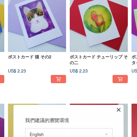
」
ポストカード 猫 その2
ポストカード チューリップ そ
ポ
の二
タ
US$ 2.23
US$ 2.23
US
我們建議的瀏覽環境