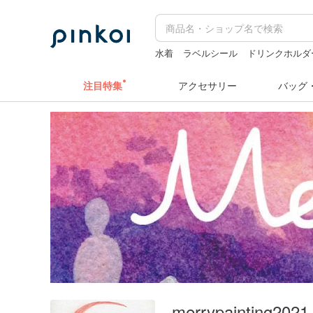
水着
ラベルシール
ドリンクホルダ
水着
miffy
注目特集
アクセサリー
バッグ
merrypainting2021