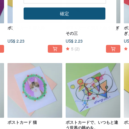
確定
ポストカード 静と浄
ポストカード 満月と白うさぎ
ポ
その三
ぎ
US$ 2.23
US$ 2.23
US
5
(2)
ポストカード 猫
ポストカードで、いつもと違
ポ
う世界の眺めを。