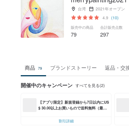
台湾
2021年オープン
4.9
(10)
販売中の商品
合計販売点数
79
297
商品
ブランドストーリー
返品・交
79
開催中のキャンペーン
すべてを見る(2)
【アプリ限定】新規登録から7日以内にUS
$ 30.00以上お買いもので送料無料（最大U
S$ 6.00OFF）
割引詳細