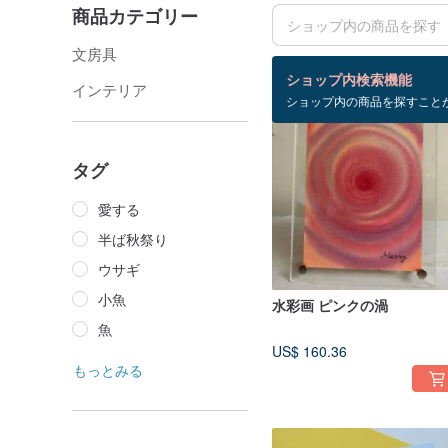
商品カテゴリー
文房具
検索結果：79 件
ショップ内検索機能
インテリア
ショップ内の商品を探すこと
タグ
愛する
半ば秋祭り
ウサギ
小魚
水彩画 ピンクの渦
魚
US$ 160.36
もっとみる