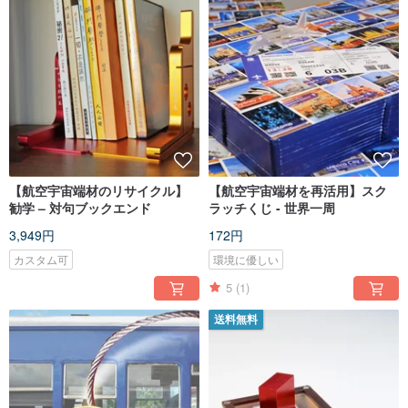
【航空宇宙端材のリサイクル】
【航空宇宙端材を再活用】スク
勧学 – 対句ブックエンド
ラッチくじ - 世界一周
3,949円
172円
カスタム可
環境に優しい
5
(1)
送料無料