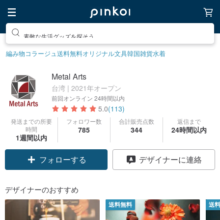
素敵な生活グッズを探そう
編み物
コラージュ
送料無料
オリジナル文具
韓国雑貨
水着
Metal Arts
台湾 | 2021年オープン
前回オンライン
24時間以内
5.0
(113)
発送までの所要
フォロワー数
合計販売点数
返信まで
時間
785
344
24時間以内
1週間以内
フォローする
デザイナーに連絡
デザイナーのおすすめ
送料無料
送