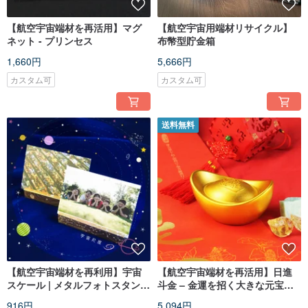
【航空宇宙端材を再活用】マグ
【航空宇宙用端材リサイクル】
ネット - プリンセス
布幣型貯金箱
1,660円
5,666円
カスタム可
カスタム可
送料無料
【航空宇宙端材を再利用】宇宙
【航空宇宙端材を再活用】日進
スケール | メタルフォトスタンド
斗金 – 金運を招く大きな元宝ギ
| カードスタンド | 写真クリップ
フトボックス
916円
5,094円