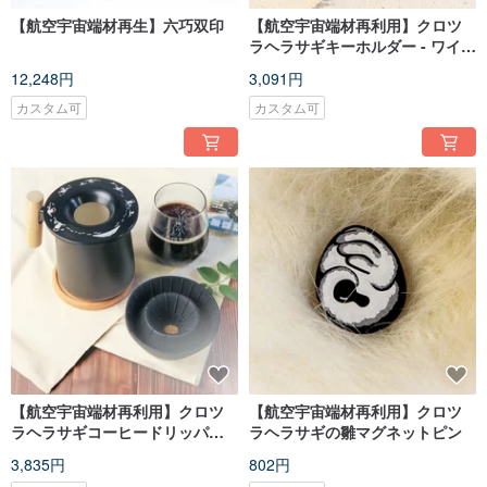
【航空宇宙端材再生】六巧双印
【航空宇宙端材再利用】クロツ
ラヘラサギキーホルダー - ワイル
ドスタイル
12,248円
3,091円
カスタム可
カスタム可
【航空宇宙端材再利用】クロツ
【航空宇宙端材再利用】クロツ
ラヘラサギコーヒードリッパー
ラヘラサギの雛マグネットピン
スタンド | 折りたたみ式ドリッパ
3,835円
802円
ー | キャンプ用コーヒードリッパ