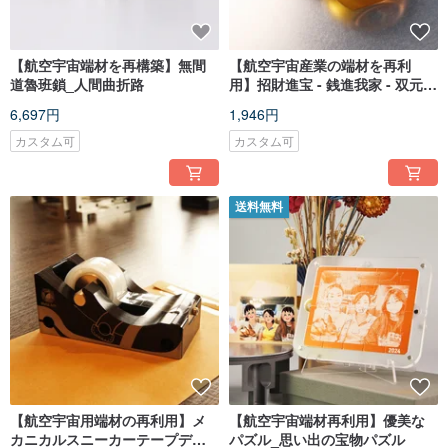
【航空宇宙端材を再構築】無間
【航空宇宙産業の端材を再利
道魯班鎖_人間曲折路
用】招財進宝 - 銭進我家 - 双元宝
ギフトボックス
6,697円
1,946円
カスタム可
カスタム可
送料無料
【航空宇宙用端材の再利用】メ
【航空宇宙端材再利用】優美な
カニカルスニーカーテープディ
パズル_思い出の宝物パズル