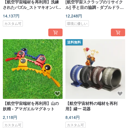
【航空宇宙端材を再利用】洗練
[航空宇宙スクラップのリサイク
されたパズル_ストマキオンパズ
ル] 手と目の協調 - ダブルドラゴ
ル | 14 ピース
ンボールゲーム | パズルバランス
14,137円
12,248円
ゲーム | スティックボール
カスタム可
環境に優しい
送料無料
【航空宇宙端材を再利用】山の
【航空宇宙材料の端材を再利
妖精 - アマガエルマグネット
用】縁一 花器
2,118円
8,414円
カスタム可
カスタム可