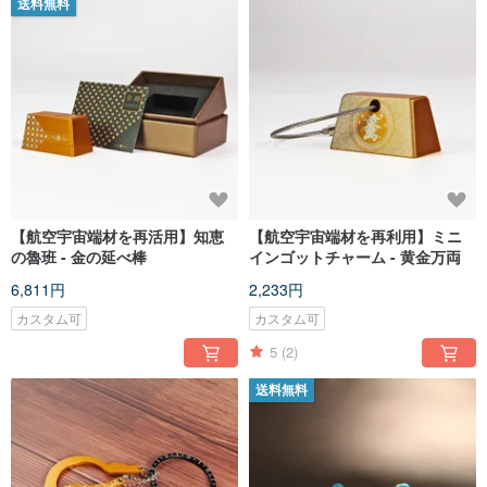
送料無料
【航空宇宙端材を再活用】知恵
【航空宇宙端材を再利用】ミニ
の魯班 - 金の延べ棒
インゴットチャーム - 黄金万両
6,811円
2,233円
カスタム可
カスタム可
5
(2)
送料無料