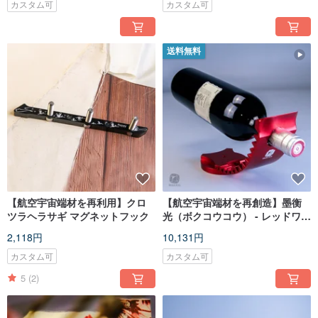
ー
カスタム可
カスタム可
送料無料
【航空宇宙端材を再利用】クロ
【航空宇宙端材を再創造】墨衡
ツラヘラサギ マグネットフック
光（ボクコウコウ） - レッドワイ
ンラック
2,118円
10,131円
カスタム可
カスタム可
5
(2)