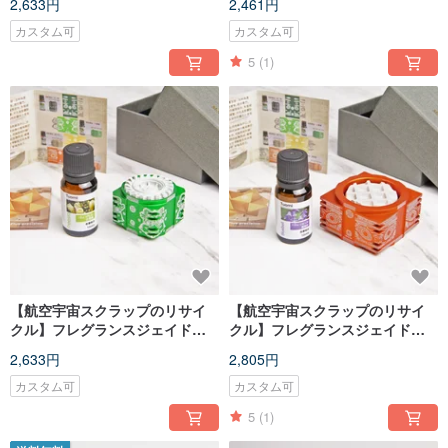
2,633円
2,461円
ートオレンジマフィン風（エッ
リタリーグリーンドーナツ風
センシャルオイル-クチナシ）
（エッセンシャルオイル ホワイ
カスタム可
カスタム可
トティー）
5
(1)
【航空宇宙スクラップのリサイ
【航空宇宙スクラップのリサイ
クル】フレグランスジェイドコ
クル】フレグランスジェイドコ
ンパターン構造_グリーンホイー
ンパターンストラクチャー_ポメ
2,633円
2,805円
ルモデル（エッセンシャルオイ
ロレッドワッフルスタイル（エ
ル-グリーン）
ッセンシャルオイル-ブルーウィ
カスタム可
カスタム可
ンドチャイム）
5
(1)