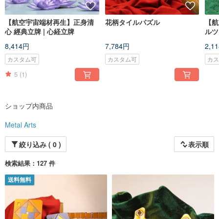
【航空宇宙端材再生】正身清
花柄タイルパズル
【航
心 經典立牌 | 心経立牌
ルツ
8,414円
7,784円
2,1
カスタム可
カスタム可
カ
5
(1)
ショップ内商品
Metal Arts
絞り込み ( 0 )
表示順
検索結果：127 件
送料無料