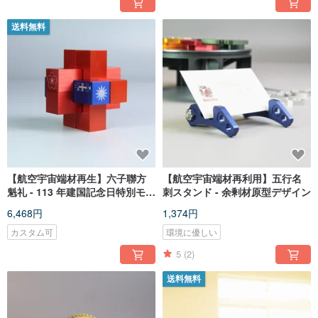
送料無料
【航空宇宙端材再生】六子聯方
【航空宇宙端材再利用】五行名
魁礼 - 113 年建国記念日特別モデ
刺スタンド - 余剰材原型デザイン
ル
6,468円
1,374円
カスタム可
環境に優しい
5
(2)
送料無料