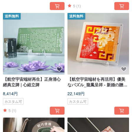
5
(1)
送料無料
送料無料
【航空宇宙端材再生】正身清心
【航空宇宙端材を再活用】優美
經典立牌 | 心経立牌
なパズル_龍鳳呈祥 - 新婚の贈り
物
8,414円
22,149円
カスタム可
カスタム可
5
(1)