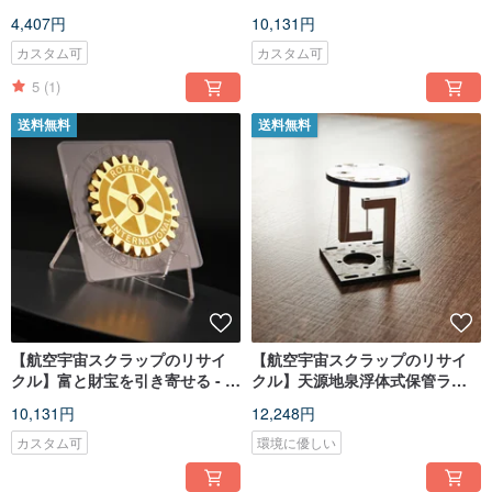
スペンサー
4,407円
10,131円
カスタム可
カスタム可
5
(1)
送料無料
送料無料
【航空宇宙スクラップのリサイ
【航空宇宙スクラップのリサイ
クル】富と財宝を引き寄せる - 一
クル】天源地泉浮体式保管ラッ
攫千金の輪 - ロータリートンバオ
ク
10,131円
12,248円
カスタム可
環境に優しい