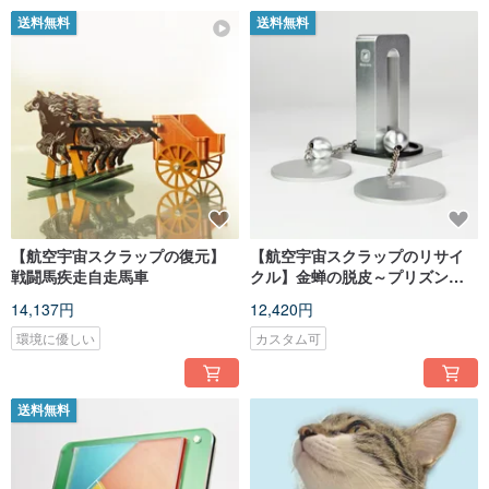
送料無料
送料無料
【航空宇宙スクラップの復元】
【航空宇宙スクラップのリサイ
戦闘馬疾走自走馬車
クル】金蝉の脱皮～プリズン模
型～
14,137円
12,420円
環境に優しい
カスタム可
送料無料