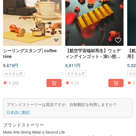
シーリングスタンプ│coffee
【航空宇宙端材再生】ウェデ
【航
time
ィングインゴット - 深い想い
用】
を込めて
クト
9,673円
6,811円
5,3
カスタム可
カスタム可
カ
5
(20)
5
(1)
5
ブランドストーリーは英語ですが、自動翻訳を利用しますか？
日本語に翻訳
ブランドストーリー
Metal Arts-Giving Metal a Second Life