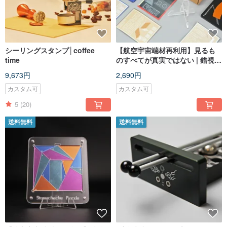
シーリングスタンプ│coffee
【航空宇宙端材再利用】見るも
time
のすべてが真実ではない | 錯視 |
実物体験ボード
9,673円
2,690円
カスタム可
カスタム可
5
(20)
送料無料
送料無料