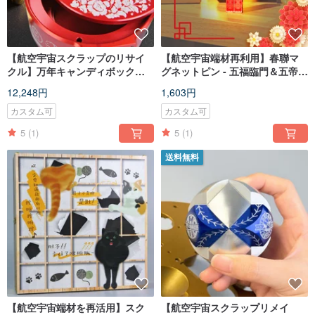
【航空宇宙スクラップのリサイ
【航空宇宙端材再利用】春聯マ
クル】万年キャンディボックス/
グネットピン - 五福臨門＆五帝賜
フルボックス-アルミニウム合金
福 - 2個セット
12,248円
1,603円
キャンディボックス
カスタム可
カスタム可
5
(1)
5
(1)
送料無料
【航空宇宙端材を再活用】スク
【航空宇宙スクラップリメイ