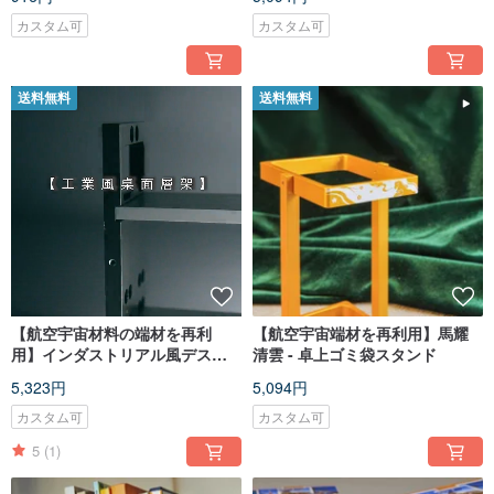
カスタム可
カスタム可
送料無料
送料無料
【航空宇宙材料の端材を再利
【航空宇宙端材を再利用】馬耀
用】インダストリアル風デスク
清雲 - 卓上ゴミ袋スタンド
トップ収納ラック
5,323円
5,094円
カスタム可
カスタム可
5
(1)