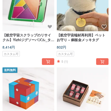
【航空宇宙スクラップのリサイ
【航空宇宙端材再利用】ペット
クル】Yizhiジグソーパズル_タン
お守り – 銅板金メッキタグ
グラムではありません-アクリル
8,414円
802円
ベースモデル
カスタム可
カスタム可
5
(1)
送料無料