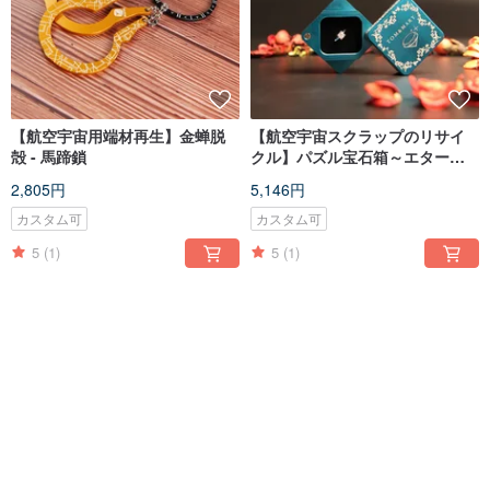
【航空宇宙用端材再生】金蝉脱
【航空宇宙スクラップのリサイ
殻 - 馬蹄鎖
クル】パズル宝石箱～エターナ
ルハート～
2,805円
5,146円
カスタム可
カスタム可
5
(1)
5
(1)
送料無料
送料無料