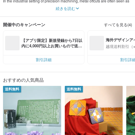
In the industrial setting of precision machining, metal offcuts are often seen as
unavoidable waste in the production process. However, these offcuts are not of
続きを読む
inferior quality; they are merely too small to fabricate large parts. Traditionally,
these metal leftovers are melted down and recycled, a process that is not only
energy-intensive but also causes a significant environmental impact.
開催中のキャンペーン
すべてを見る(4)
The Metal Arts brand ingeniously transforms aerospace-grade metal scraps
into products that embody both artistic aesthetics and cultural creativity. By
海外デザインア
preserving the original machining marks, this process not only reduces
【アプリ限定】新規登録から7日以
resource waste but also imparts new life and meaning to these metal blocks.
入
内に4,000円以上お買いもので送料
越境送料割引（
無料（最大500円OFF）
❤️ A Warm Reminder from the Metal Arts Director ❤️
Dear Customers,
割引詳細
割引詳
Most of our products are made from leftover aerospace materials, meaning
each piece is truly unique. You may notice slight irregularities in texture or color
differences—these are not defects but distinctive marks of our creations, a
testament to the sustainable cycle of resources.
おすすめの人気商品
To ensure your satisfaction, we offer two thoughtful services:
-You can request photos of the actual product.
送料無料
送料無料
-You may apply for a product exchange before shipment.
These subtle differences are what make our products one of a kind.
Together with Metal Arts, let us practice environmental sustainability and
contribute to Taiwan and the Earth! 🌱💚