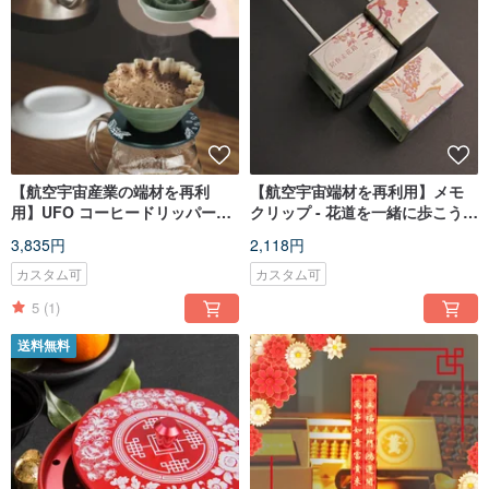
【航空宇宙産業の端材を再利
【航空宇宙端材を再利用】メモ
用】UFO コーヒードリッパーセ
クリップ - 花道を一緒に歩こう／
ット | 折りたたみ式ドリッパー |
一鹿有你 - カラー鋼ペーパーウェ
3,835円
2,118円
キャンプコーヒードリッパー
イトクリップ
カスタム可
カスタム可
5
(1)
送料無料