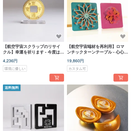
【航空宇宙スクラップのリサイ
【航空宇宙端材を再利用】ロマ
クル】幸運を祈ります - 今度は私
ンチックターンテーブル - 心心相
が大金を稼ぐ番です - Huanyu
印 / ロマンチックオーロラ
4,236円
19,860円
Mini Tonbao - DN36mm
環境に優しい
カスタム可
送料無料