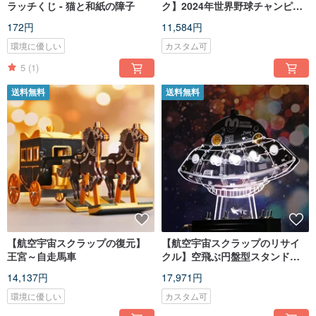
ラッチくじ - 猫と和紙の障子
ク】2024年世界野球チャンピオ
ン記念モデル～ギャラクシー・
172円
11,584円
クイリ～
環境に優しい
カスタム可
5
(1)
送料無料
送料無料
【航空宇宙スクラップの復元】
【航空宇宙スクラップのリサイ
王宮～自走馬車
クル】空飛ぶ円盤型スタンドラ
ンプ
14,137円
17,971円
環境に優しい
カスタム可