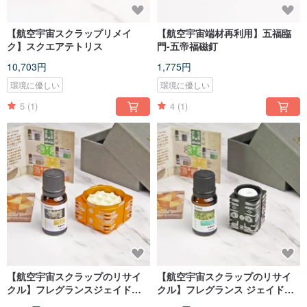
【航空宇宙スクラップリメイ
【航空宇宙端材再利用】五福臨
ク】スクエアテトリス
門-五帝福磁釘
10,703円
1,775円
環境に優しい
環境に優しい
5
(1)
4
(1)
【航空宇宙スクラップのリサイ
【航空宇宙スクラップのリサイ
クル】フレグランスジェイドコ
クル】フレグランス ジェイドコ
ンパターンストラクチャー_スイ
ング-スモールアイズ北斗豚神_ミ