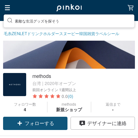
素敵な生活グッズを探そう
毛糸
ZENLET
ドリンクホルダー
スヌーピー
韓国雑貨
ラベルシール
methods
台湾 | 2020年オープン
前回オンライン
1週間以上
0.0
(0)
フォロワー数
methods
返信まで
4
新規ショップ
-
フォローする
デザイナーに連絡