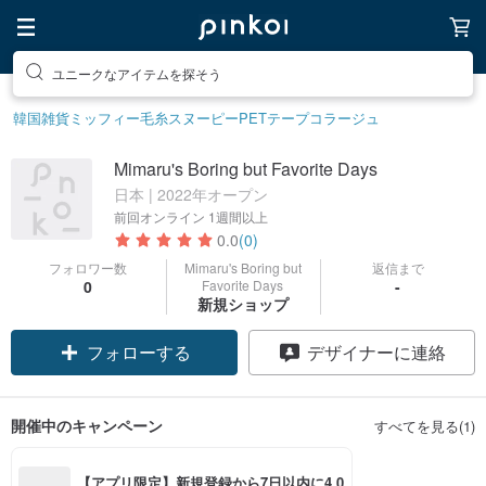
ユニークなアイテムを探そう
韓国雑貨
ミッフィー
毛糸
スヌーピー
PETテープ
コラージュ
Mimaru's Boring but Favorite Days
日本 | 2022年オープン
前回オンライン
1週間以上
0.0
(0)
フォロワー数
Mimaru's Boring but
返信まで
0
Favorite Days
-
新規ショップ
フォローする
デザイナーに連絡
開催中のキャンペーン
すべてを見る(1)
【アプリ限定】新規登録から7日以内に4,0