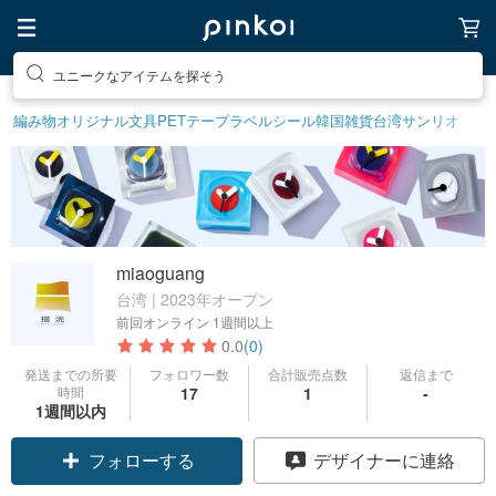
ユニークなアイテムを探そう
編み物
オリジナル文具
PETテープ
ラベルシール
韓国雑貨
台湾サンリオ
miaoguang
台湾 | 2023年オープン
前回オンライン
1週間以上
0.0
(0)
発送までの所要
フォロワー数
合計販売点数
返信まで
時間
17
1
-
1週間以内
フォローする
デザイナーに連絡